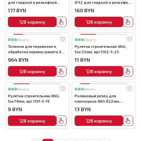
для гладкой и рельефной
6112 для гладкой и рельефной
плитки с АВТО подкачкой,
плитки с АВТО подкачкой,
177
BYN
160
BYN
арт.6108
арт.1213
В корзину
В корзину
Много
Много
Тележка для перевозки и
Рулетка строительная JING,
обработки керамогранита JING
5м/25мм, арт.1102-5-25
P707A, арт.P707A
964
BYN
11
BYN
В корзину
В корзину
Много
Много
Рулетка строительная JING,
Роликовый резец для
5м/19мм, арт.1101-5-19
плиткореза JING Ø22мм,
посадка 5мм, серия Standard,
9
BYN
13
BYN
арт.4619
В корзину
В корзину