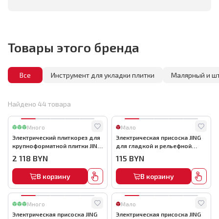
Товары этого бренда
Все
Инструмент для укладки плитки
Малярный и ш
Найдено
44
товара
Много
Мало
Электрический плиткорез для
Электрическая присоска JING
крупноформатной плитки JING,
для гладкой и рельефной
рез до 2,5м арт.9601-01
плитки с АВТО подкачкой,
2 118
BYN
115
BYN
арт.618B
В корзину
В корзину
Много
Мало
Электрическая присоска JING
Электрическая присоска JING