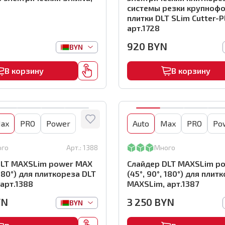
системы резки крупноф
плитки DLT SLim Cutter-P
арт.1728
920
BYN
BYN
В корзину
В корзину
ax
PRO
Power
Auto
Max
PRO
Po
ого
Арт.:
1388
Много
DLT MAXSLim power MAX
Слайдер DLT MAXSLim p
 180°) для плиткореза DLT
(45°, 90°, 180°) для плит
арт.1388
MAXSLim, арт.1387
YN
3 250
BYN
BYN