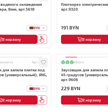
 водяного охлаждения
Плиткорез электрический
ера, 8мм, арт.5618
арт.9320
191
BYN
BYN
В корзину
В корзину
кончится
Арт.:
9610
Много
 для запила плитки под
Заусовщик для запила п
ов (универсальный), JING,
45 градусов (универсальн
арт.9606
N
229
BYN
BYN
В корзину
В корзину