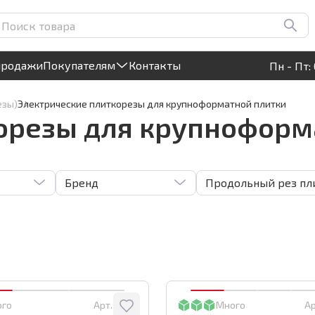
Круглосуточный! Прием заявок на сайте
продажи
Покупателям
Контакты
Пн - Пт: 
езы)
Электрические плиткорезы для крупноформатной плитки
орезы для крупноформ
Бренд
Продольный рез пли
ого
Арт.:
5618
Много
Ар