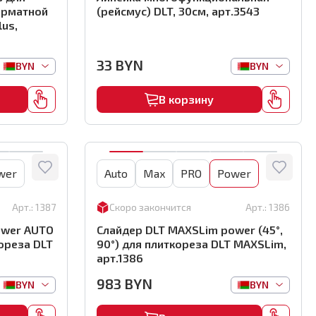
орматной
(рейсмус) DLT, 30см, арт.3543
lus,
33
BYN
BYN
BYN
В корзину
wer
Auto
Max
PRO
Power
Арт.:
1387
Скоро закончится
Арт.:
1386
ower AUTO
Слайдер DLT MAXSLim power (45°,
кореза DLT
90°) для плиткореза DLT MAXSLim,
арт.1386
983
BYN
BYN
BYN