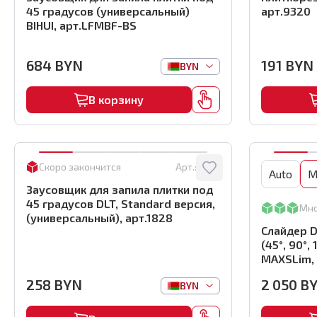
45 градусов (универсальный)
арт.9320
BIHUI, арт.LFMBF-BS
684
BYN
191
BYN
BYN
В корзину
Скоро закончится
Арт.:
1828
Auto
M
Заусовщик для запила плитки под
45 градусов DLT, Standard версия,
Мн
(универсальный), арт.1828
Слайдер 
(45°, 90°,
MAXSLim, 
258
BYN
2 050
B
BYN