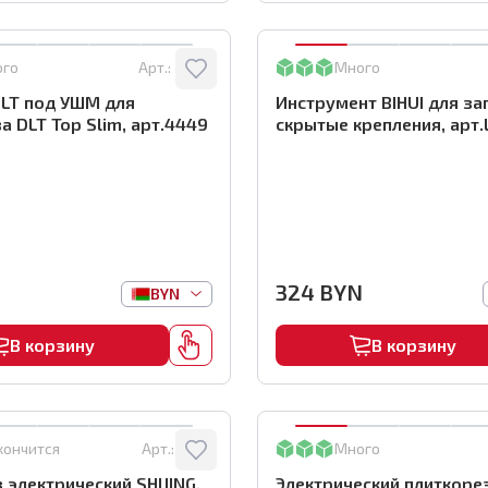
ого
Арт.:
4449
Много
DLT под УШМ для
Инструмент BIHUI для за
а DLT Top Slim, арт.4449
скрытые крепления, арт
N
324
BYN
BYN
В корзину
В корзину
кончится
Арт.:
9320
Много
 электрический SHIJING,
Электрический плиткоре