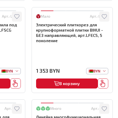
Арт.:
LFSCG
Мало
Арт.:
LFEC5
пила под
Электрический плиткорез для
.LFSCG
крупноформатной плитки BIHUI -
БЕЗ направляющей, арт.LFEC5, 5
поколение
1 353
BYN
BYN
BYN
В корзину
Арт.:
1728
Много
Арт.:
3543
з для
Линейка многофункциональная