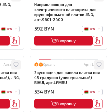
 JING,
Направляющая для
электрического плиткореза для
крупноформатной плитки JING,
арт.9601-2400
592
BYN
BYN
BYN
В корзину
Арт.:
9606
Средне
Арт.:
LFMBU
литки под
Заусовщик для запила плитки под
ый), JING,
45 градусов (универсальный)
BIHUI, арт.LFMBU
534
BYN
BYN
BYN
В корзину