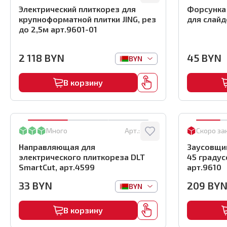
Электрический плиткорез для
Форсунка
крупноформатной плитки JING, рез
для слайд
до 2,5м арт.9601-01
2 118
BYN
45
BYN
BYN
В корзину
Много
Арт.:
4599
Скоро за
Направляющая для
Заусовщик
электрического плиткореза DLT
45 градус
SmartCut, арт.4599
арт.9610
33
BYN
209
BY
BYN
В корзину