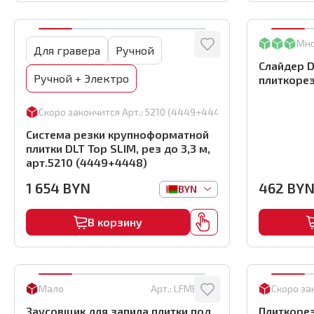
Мн
Для гравера
Ручной
Слайдер 
Ручной + Электро
плиткорез
Скоро закончится
Арт.:
5210 (4449+4448)
Система резки крупноформатной
плитки DLT Top SLIM, рез до 3,3 м,
арт.5210 (4449+4448)
1 654
BYN
462
BY
BYN
В корзину
Мало
Арт.:
LFMBF-BS
Скоро за
Заусовщик для запила плитки под
Плиткорез