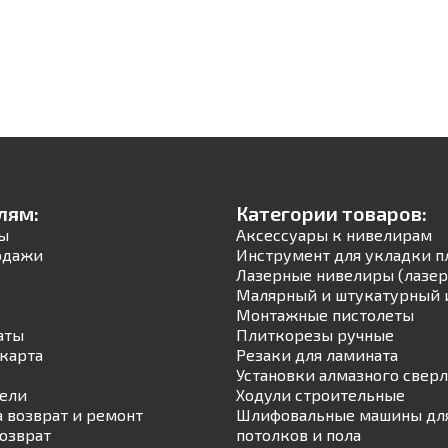
лям:
Категории товаров:
ы
Аксессуары к нивелирам
одажи
Инструмент для укладки п
Лазерные нивелиры (лазер
Малярный и штукатурный 
Монтажные пистолеты
аты
Плиткорезы ручные
карта
Резаки для ламината
Установки алмазного свер
ели
Ходули строительные
а возврат и ремонт
Шлифовальные машины для
возврат
потолков и пола