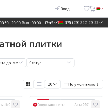
Вход
+375 (29) 222-29-33
08:30- 20:00 Вых.: 09:00 - 17:45
атной плитки
та до, мм
Статус
20
По умолчанию
т.:
JING 9320
Скоро закончится
Арт.:
9601-2400