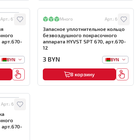
Арт.:
670-06
Много
Арт.:
670-12
ия
Запасное уплотнительное кольцо
чного
безвоздушного покрасочного
 арт.670-
аппарата HYVST SPT 670, арт.670-
12
3
BYN
BYN
BYN
В корзину
Арт.:
670-01
ка
чного
 арт.670-