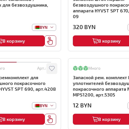
к для безвоздушника,
безвоздушного покрасо
аппарата HYVST SPT 670,
09
320
BYN
BYN
В корзину
В корзину
ого
Арт.:
4208
Много
 ремкомплект для
Запасной рем. комплект
шного покрасочного
уплотнителей безвоздушного
HYVST SPT 690, арт.4208
покрасочного аппарата
MPS1200, арт.5305
12
BYN
BYN
В корзину
В корзину