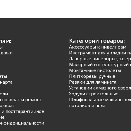
лям:
Категории товаров:
ы
Аксессуары к нивелирам
одажи
Инструмент для укладки п
Лазерные нивелиры (лазер
Малярный и штукатурный 
Монтажные пистолеты
аты
Плиткорезы ручные
карта
Резаки для ламината
Установки алмазного свер
ели
Ходули строительные
а возврат и ремонт
Шлифовальные машины для
возврат
потолков и пола
 и постгарантийное
ие
онфиденциальности