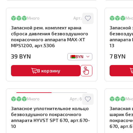
Много
Арт.:
5306
Мн
Запасной рем. комплект крана
Запасной
сброса давления безвоздушного
безвозду
покрасочного аппарата MAX-XT
аппарата 
MPS1200, арт.5306
13
39
BYN
7
BYN
BYN
В корзину
Много
Арт.:
670-10
Мн
Запасное уплотнительное кольцо
Запасная
безвоздушного покрасочного
шарик бе
аппарата HYVST SPT 670, арт.670-
покрасоч
10
670, арт.6