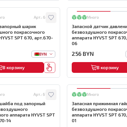
ого
Арт.:
670-13
Много
 запорный шарик
Запасной датчик давлен
шного покрасочного
безвоздушного покрасо
HYVST SPT 670, арт.670-
аппарата HYVST SPT 670,
06
256
BYN
BYN
В корзину
В корзину
ого
Арт.:
670-14
Много
 шайба под запорный
Запасная прижимная гай
звоздушного
безвоздушного покрасо
ного аппарата HYVST SPT
аппарата HYVST SPT 670,
70-14
01