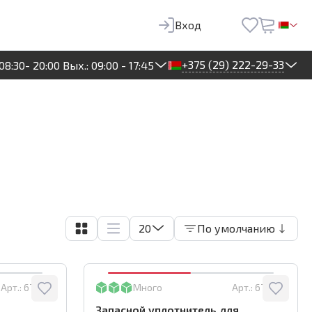
Вход
+375 (29) 222-29-33
08:30- 20:00 Вых.: 09:00 - 17:45
20
По умолчанию
Арт.:
670-09
Много
Арт.:
670-03
Запасной уплотнитель для