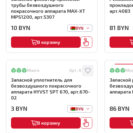
трубы безвоздушного
прокладо
покрасочного аппарата MAX-XT
арт.4083
MPS1200, арт.5307
10
BYN
81
BYN
BYN
В корзину
Много
Арт.:
670-02
Мн
Запасной уплотнитель для
Запасной
безвоздушного покрасочного
безвозду
аппарата HYVST SPT 670, арт.670-
аппарата 
02
3
BYN
86
BYN
BYN
В корзину