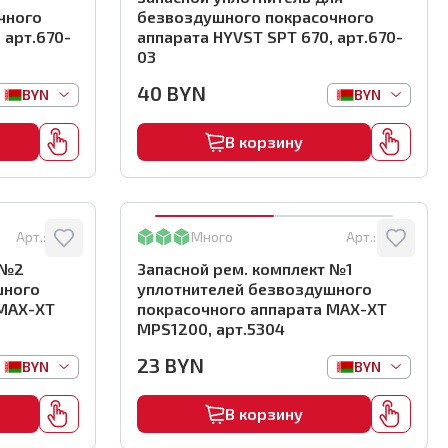
чного
безвоздушного покрасочного
 арт.670-
аппарата HYVST SPT 670, арт.670-
03
40
BYN
BYN
BYN
В корзину
Арт.:
5305
Много
Арт.:
5304
 №2
Запасной рем. комплект №1
уплотнителей безвоздушного
 MAX-XT
покрасочного аппарата MAX-XT
MPS1200, арт.5304
23
BYN
BYN
BYN
В корзину