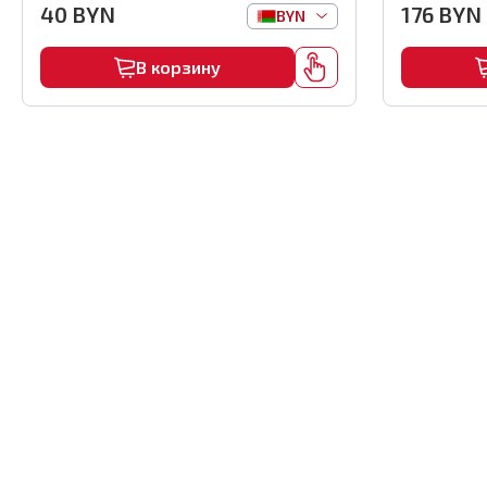
40
BYN
176
BYN
BYN
В корзину