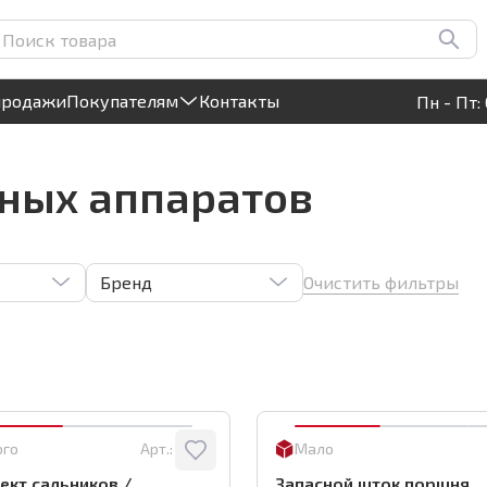
Круглосуточный! Прием заявок на сайте
продажи
Покупателям
Контакты
Пн - Пт: 
чных аппаратов
Очистить фильтры
Бренд
ого
Арт.:
4083
Мало
кт сальников /
Запасной шток поршня