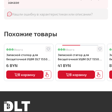
заказе
Нашли ошибку в характеристиках или описании?
Похожие товары
Много
Много
Запасной стопор для
Запасной статор для
З
бесщеточной УШМ DLT 1550
бесщеточной УШМ DLT 1550
б
Вт, арт.5730
Вт, арт.5722
В
6
BYN
41
BYN
8
В корзину
В корзину