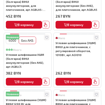
(болгарка) BIHUI
(болгарка) BIHUI
аккумуляторная, для
аккумуляторная (без АКБ),
плиточников, арт.AGBLA5-
для плиточников, арт.AGBLA5
PLUS
452
BYN
267
BYN
В корзину
В корзину
Новинка
Мало
4000
Без АКБ
Угловая шлифмашина (УШМ)
BIHUI для плиточников, с
Много
регулировкой оборотов,
Угловая шлифмашина УШМ
1010Вт, арт.AG1010
(болгарка) BIHUI
аккумуляторная (без АКБ),
арт.AGBLC5
382
BYN
262
BYN
В корзину
В корзину
Новинка
Много
Мало
Угловая шлифмашина (УШМ)
Угловая шлифмашина (УШМ)
BIHUI 1200 Вт для
BIHUI для плиточников, с