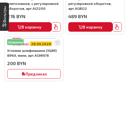
плиточников, с регулировкой
регулировкой оборотов,
Фильтры
оборотов, арт.AG1200
арт.AGBL12
276
BYN
489
BYN
В корзину
В корзину
Новинка
Предзаказ
28.09.2026
Угловая шлифмашина (УШМ)
BIHUI, мини, арт.AGMN76
200
BYN
Предзаказ