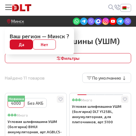
Круглосуточный! Прием заявок на сайте
Минск
Инструмент для укладки плитки
Ваш регион —
Минск
?
Угловые шлифмашины (УШМ)
Да
Нет
Фильтры
Найдено
11
товаров
По умолчанию
Новинка
Много
4000
Без АКБ
Угловая шлифмашина УШМ
(болгарка) DLT Y125BL,
Много
аккумуляторная, для
Угловая шлифмашина УШМ
плиточников, арт.5100
(болгарка) BIHUI
аккумуляторная, арт.AGBLC5-