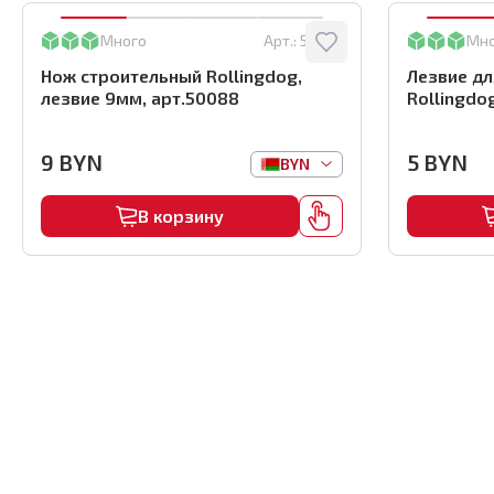
Много
Арт.:
50088
Мн
Нож строительный Rollingdog,
Лезвие дл
лезвие 9мм, арт.50088
Rollingdo
9
BYN
5
BYN
BYN
В корзину