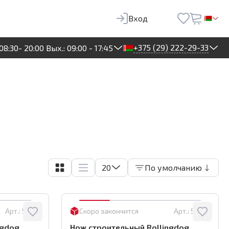
Вход
+375 (29) 222-29-33
08:30- 20:00 Вых.: 09:00 - 17:45
20
По умолчанию
Арт.:
50575
Скоро закончится
Арт.:
50087
gdog,
Нож строительный Rollingdog,