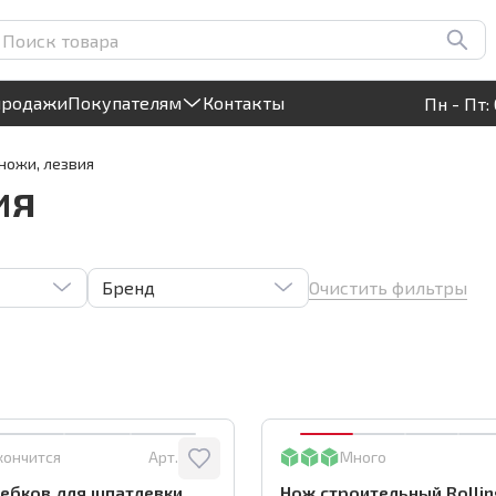
Круглосуточный! Прием заявок на сайте
продажи
Покупателям
Контакты
Пн - Пт: 
ножи, лезвия
ия
Очистить фильтры
Бренд
кончится
Арт.:
5518
Много
ебков для шпатлевки
Нож строительный Rollin