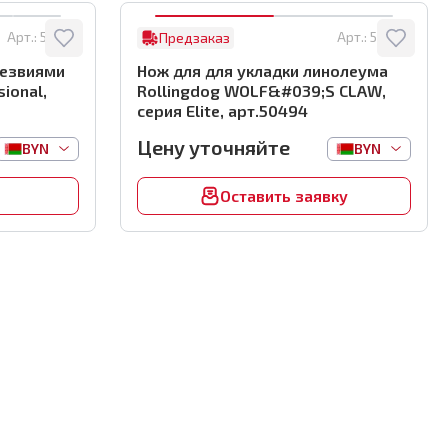
Арт.:
50485
Арт.:
50494
Предзаказ
лезвиями
Нож для для укладки линолеума
sional,
Rollingdog WOLF&#039;S CLAW,
серия Elite, арт.50494
Цену уточняйте
BYN
BYN
Оставить заявку