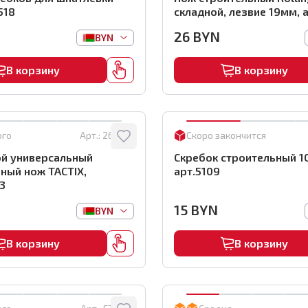
518
складной, лезвие 19мм, 
26
BYN
BYN
В корзину
В корзину
ого
Арт.:
261223
Скоро закончится
й универсальный
Скребок строительный 1
ный нож TACTIX,
арт.5109
3
15
BYN
BYN
В корзину
В корзину