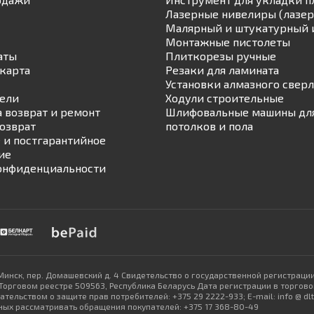
Лазерные нивелиры (лазер
Малярный и штукатурный 
Монтажные пистолеты
аты
Плиткорезы ручные
карта
Резаки для ламината
Установки алмазного свер
ели
Ходули строительные
а возврат и ремонт
Шлифовальные машины для
возврат
потолков и пола
 и постгарантийное
ие
онфиденциальности
Минск, пер. Домашевский д. 4 Свидетельство о государственной регистраци
рговом реестре 509563, Республика Беларусь Дата регистрации в торговом
ельством о защите прав потребителей: +375 29 2222-933; E-mail: info @ d
ых рассматривать обращения покупателей: +375 17 368-80-49