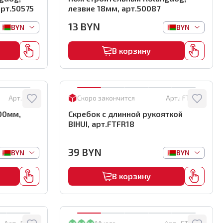
арт.50575
лезвие 18мм, арт.50087
13
BYN
BYN
BYN
В корзину
Арт.:
5109
Скоро закончится
Арт.:
FTFR18
00мм,
Скребок с длинной рукояткой
BIHUI, арт.FTFR18
39
BYN
BYN
BYN
В корзину