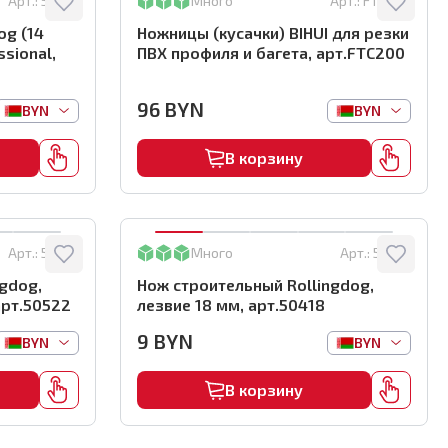
Арт.:
50419
Много
Арт.:
FTC200
og (14
Ножницы (кусачки) BIHUI для резки
sional,
ПВХ профиля и багета, арт.FTC200
96
BYN
BYN
BYN
В корзину
Арт.:
50522
Много
Арт.:
50418
gdog,
Нож строительный Rollingdog,
мм, арт.50522
лезвие 18 мм, арт.50418
9
BYN
BYN
BYN
В корзину