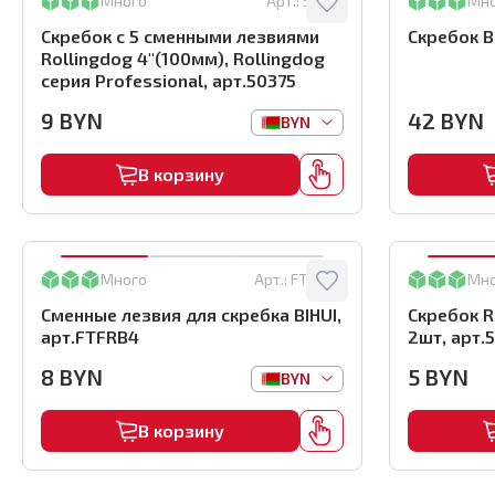
Много
Арт.:
50375
Мн
Скребок с 5 сменными лезвиями
Скребок B
Rollingdog 4"(100мм), Rollingdog
серия Professional, арт.50375
9
BYN
42
BYN
BYN
В корзину
Много
Арт.:
FTFRB4
Мн
Сменные лезвия для скребка BIHUI,
Скребок R
арт.FTFRB4
2шт, арт.
8
BYN
5
BYN
BYN
В корзину