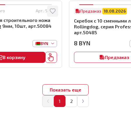
ого
Арт.:
50084
Предзаказ
18.08.2026
я строительного ножа
Скребок с 10 сменными 
g 9мм, 10шт, арт.50084
Rollingdog, серия Profes
арт.50485
8
BYN
BYN
В корзину
Предзаказ
Показать еще
1
2