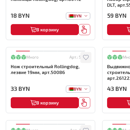
DLT, арт.5
18
BYN
59
BYN
BYN
В корзину
Много
Арт.:
50086
Мн
Нож строительный Rollingdog,
Выдвижно
лезвие 19мм, арт.50086
строитель
арт.26122
33
BYN
43
BYN
BYN
В корзину