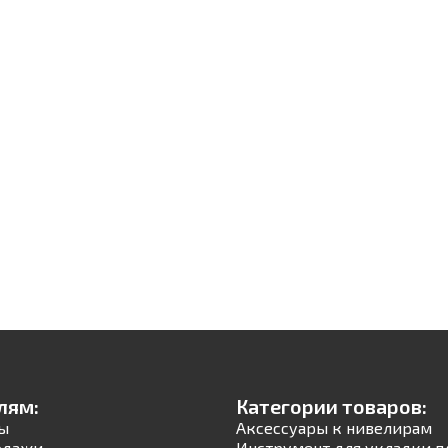
лям:
Категории товаров:
ы
Аксессуары к нивелирам
одажи
Инструмент для укладки п