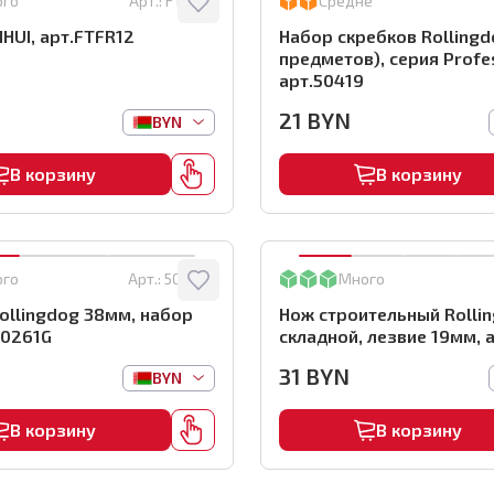
ого
Арт.:
FTFR12
Средне
IHUI, арт.FTFR12
Набор скребков Rollingd
предметов), серия Profes
арт.50419
21
BYN
BYN
В корзину
В корзину
ого
Арт.:
50261G
Много
ollingdog 38мм, набор
Нож строительный Rollin
50261G
складной, лезвие 19
31
BYN
BYN
В корзину
В корзину