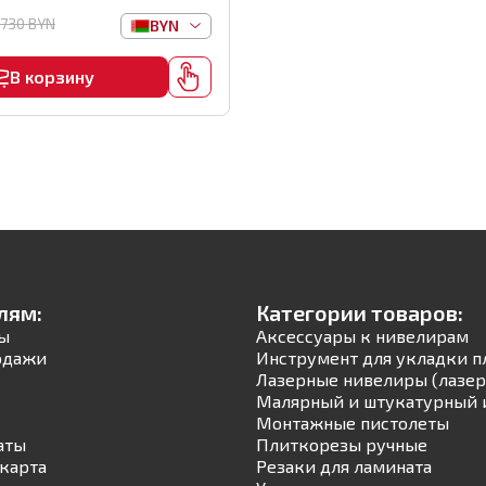
рт.1132
730
BYN
BYN
В корзину
лям:
Категории товаров:
ы
Аксессуары к нивелирам
одажи
Инструмент для укладки п
Лазерные нивелиры (лазер
Малярный и штукатурный 
Монтажные пистолеты
аты
Плиткорезы ручные
карта
Резаки для ламината