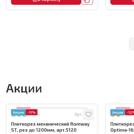
Акции
Акция
-11%
Акция
-12
Много
Арт.:
5120
Средн
Плиткорез механический Romway
Плиткорез
ST, рез до 1200мм, арт.5120
Optima-160