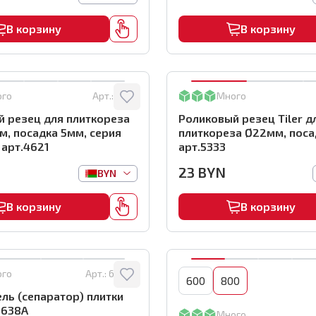
В корзину
В корзину
ого
Арт.:
4621
Много
 резец для плиткореза
Роликовый резец Tiler д
м, посадка 5мм, серия
плиткореза Ø22мм, поса
, арт.4621
арт.5333
23
BYN
BYN
В корзину
В корзину
ого
Арт.:
6638A
600
800
ль (сепаратор) плитки
.6638A
Много