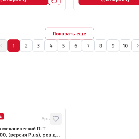
Показать еще
1
2
3
4
5
6
7
8
9
10
%
е
Арт.:
1132
 механический DLT
0, (версия Plus), рез до