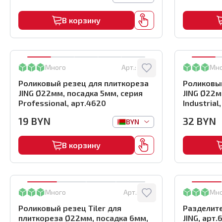
В корзину
Много
Арт.:
4620
Мн
Роликовый резец для плиткореза
Роликовый
JING Ø22мм, посадка 5мм, серия
JING Ø22м
Professional, арт.4620
Industrial
19
BYN
32
BYN
BYN
В корзину
Много
Арт.:
5331
Мн
Роликовый резец Tiler для
Разделите
плиткореза Ø22мм, посадка 6мм,
JING, арт