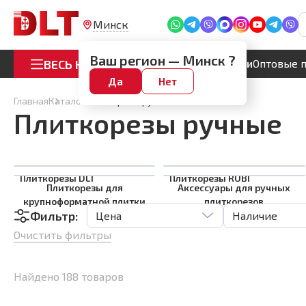
Минск
Ваш регион —
Минск
?
ВЕСЬ КАТАЛОГ
Акции
Оптовые 
Да
Нет
Главная
Каталог
Плиткорезы ручные
Плиткорезы ручные
Плиткорезы DLT
Плиткорезы RUBI
Плиткорезы для
Аксессуары для ручных
крупноформатной плитки
плиткорезов
Фильтр:
Цена
Наличие
Очистить фильтры
Найдено
188
товаров