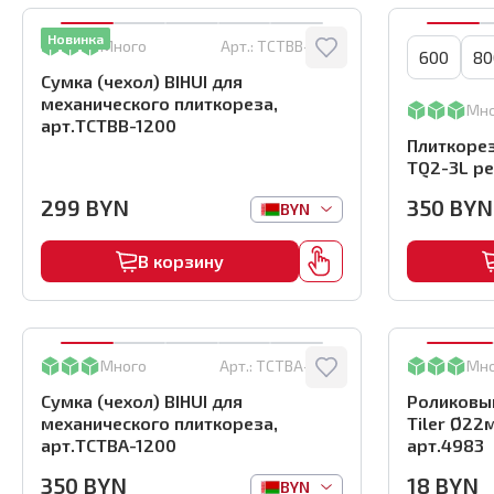
Новинка
Много
Арт.:
TCTBB-1200
600
80
Сумка (чехол) BIHUI для
механического плиткореза,
Мн
арт.TCTBB-1200
Плиткорез
TQ2-3L ре
299
BYN
350
BYN
BYN
В корзину
Много
Арт.:
TCTBA-1200
Мн
Сумка (чехол) BIHUI для
Роликовый
механического плиткореза,
Tiler Ø22
арт.TCTBA-1200
арт.4983
350
BYN
18
BYN
BYN