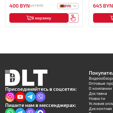
1600мм, а
400
BYN
645
BYN
447
BYN
BYN
В корзину
Покупате
Видеообзор
Оптовые пр
Присоединяйтесь в соцсетях:
О компании
Доставка
Новости
Условия опл
Пишите нам в мессенджерах:
Дисконтная 