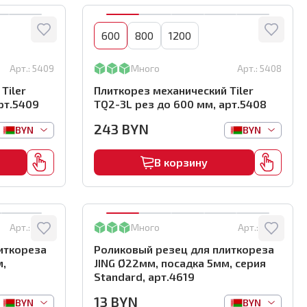
600
800
1200
Арт.:
5409
Много
Арт.:
5408
Tiler
Плиткорез механический Tiler
рт.5409
TQ2-3L рез до 600 мм, арт.5408
243
BYN
BYN
BYN
В корзину
Арт.:
5034
Много
Арт.:
4619
иткореза
Роликовый резец для плиткореза
м,
JING Ø22мм, посадка 5мм, серия
Standard, арт.4619
13
BYN
BYN
BYN