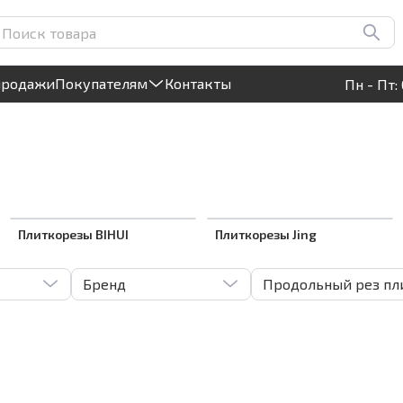
Круглосуточный! Прием заявок на сайте
продажи
Покупателям
Контакты
Пн - Пт: 
Плиткорезы BIHUI
Плиткорезы Jing
Бренд
Продольный рез пли