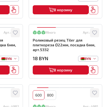
В корзину
Арт.:
5333
Много
Арт.:
5332
ля
Роликовый резец Tiler для
дка 6мм,
плиткореза Ø22мм, посадка 6мм,
арт.5332
18
BYN
BYN
BYN
В корзину
600
800
Арт.:
4982
Много
Арт.:
4981