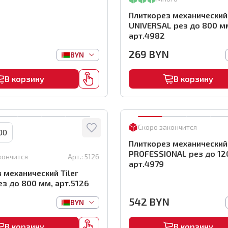
Плиткорез механический 
UNIVERSAL рез до 800 м
арт.4982
269
BYN
BYN
В корзину
В корзину
Скоро закончится
00
Плиткорез механический 
PROFESSIONAL рез до 12
кончится
Арт.:
5126
арт.4979
 механический Tiler
з до 800 мм, арт.5126
N
542
BYN
BYN
В корзину
В корзину