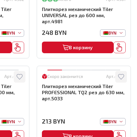
Tiler
Плиткорез механический Tiler
м,
UNIVERSAL рез до 600 мм,
арт.4981
248
BYN
BYN
BYN
В корзину
Арт.:
4979
Скоро закончится
Арт.:
5033
Tiler
Плиткорез механический Tiler
00 мм,
PROFESSIONAL TQ2 рез до 630 мм,
арт.5033
213
BYN
BYN
BYN
В корзину