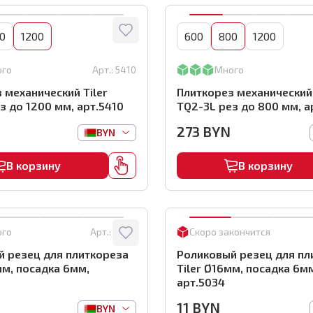
0
1200
600
800
1200
ого
Арт.:
5410
Много
 механический Tiler
Плиткорез механический 
з до 1200 мм, арт.5410
TQ2-3L рез до 800 мм, а
273
BYN
BYN
В корзину
В корзину
ого
Арт.:
4983
Скоро закончится
 резец для плиткореза
Роликовый резец для пл
мм, посадка 6мм,
Tiler Ø16мм, посадка 6м
арт.5034
11
BYN
BYN