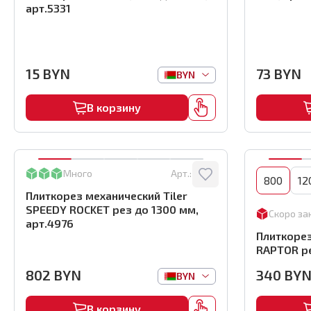
арт.5331
15
BYN
73
BYN
BYN
В корзину
Много
Арт.:
4976
800
12
Плиткорез механический Tiler
SPEEDY ROCKET рез до 1300 мм,
Скоро за
арт.4976
Плиткорез
RAPTOR ре
802
BYN
340
BY
BYN
В корзину