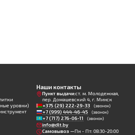
Наши контакты
Пункт выдачи:
ст. м. Молодежная,
литки
пер. Домашевский 4, г. Минск
ные уровни)
+375 (29) 222-29-33
(звонок)
инструмент
+7 (999) 444-46-45
(звонок)
+7 (717) 276-06-11
(звонок)
info@dlt.by
Самовывоз —
Пн - Пт: 08:30-20:00