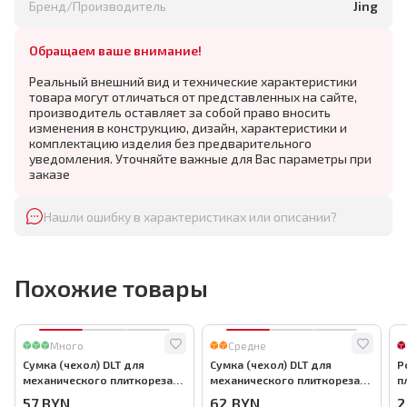
Бренд/Производитель
Jing
Обращаем ваше внимание!
Реальный внешний вид и технические характеристики
товара могут отличаться от представленных на сайте,
производитель оставляет за собой право вносить
изменения в конструкцию, дизайн, характеристики и
комплектацию изделия без предварительного
уведомления. Уточняйте важные для Вас параметры при
заказе
Нашли ошибку в характеристиках или описании?
Похожие товары
Много
Средне
Сумка (чехол) DLT для
Сумка (чехол) DLT для
Р
механического плиткореза
механического плиткореза
п
до 900мм, арт.0863
до 1000мм, арт.0864
6
57
BYN
62
BYN
2