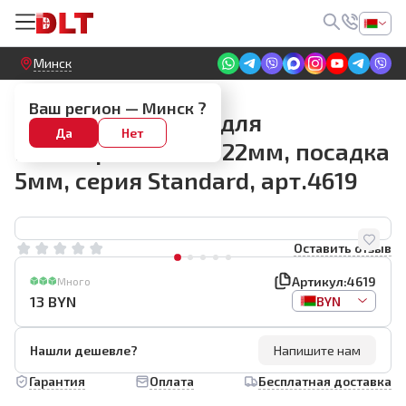
Круглосуточный! Прием заявок на сайте
Минск
Резцы
Ваш регион —
Минск
?
Роликовый резец для
Да
Нет
плиткореза JING Ø22мм, посадка
5мм, серия Standard, арт.4619
Оставить отзыв
Артикул:
4619
Много
13
BYN
BYN
Нашли дешевле?
Напишите нам
Гарантия
Оплата
Бесплатная доставка