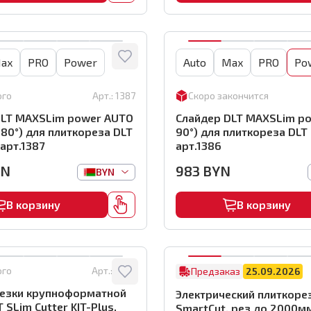
ax
PRO
Power
Auto
Max
PRO
Po
ого
Арт.:
1387
Скоро закончится
DLT MAXSLim power AUTO
Слайдер DLT MAXSLim po
 180°) для плиткореза DLT
90°) для плиткореза DLT
арт.1387
арт.1386
YN
983
BYN
BYN
В корзину
В корзину
ого
Арт.:
1548
Предзаказ
25.09.2026
резки крупноформатной
Электрический плиткоре
 SLim Cutter KIT-Plus,
SmartCut, рез до 2000м