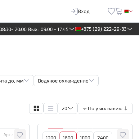
Вход
+375 (29) 222-29-33
08:30- 20:00 Вых.: 09:00 - 17:45
та до, мм
Водяное охлаждение
20
По умолчанию
Арт.:
4449
1200
1600
1800
2400