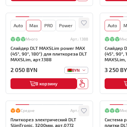
Auto
Max
PRO
Power
Auto
M
Много
Арт.:
1388
Мн
Слайдер DLT MAXSLim power MAX
Слайдер 
(45°, 90°, 180°) для плиткореза DLT
(45°, 90°,
MAXSLim, арт.1388
MAXSLim, 
2 050
BYN
3 250
B
BYN
В корзину
Средне
Арт.:
0772
Мн
Плиткорез электрический DLT
Система 
SlimTronic, 3200мм, арт.0772
плитки DLT