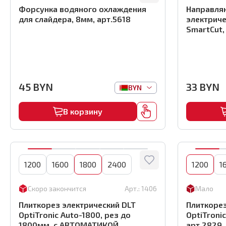
Форсунка водяного охлаждения
Направля
для слайдера, 8мм, арт.5618
электриче
SmartCut,
45
BYN
33
BYN
BYN
В корзину
1200
1600
1800
2400
1200
1
Скоро закончится
Арт.:
1406
Мало
Плиткорез электрический DLT
Плиткорез
OptiTronic Auto-1800, рез до
OptiTroni
1800мм, с АВТОМАТИКОЙ ,
арт.2829