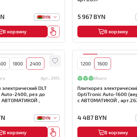
YN
5 967
BYN
BYN
В корзину
В корзину
600
1800
2400
1200
1600
ого
Арт.:
2915
Много
 электрический DLT
Плиткорез электрически
c Auto-2400, рез до
OptiTronic Auto-1600 (ве
с АВТОМАТИКОЙ ,
с АВТОМАТИКОЙ , арт.26
YN
4 487
BYN
BYN
В корзину
В корзину