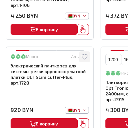
арт.1406
4 250
BYN
4 372
B
BYN
В корзину
Много
Арт.:
1728
1200
1
Электрический плиткорез для
системы резки крупноформатной
Мн
плитки DLT SLim Cutter-Plus,
Плиткорез
арт.1728
OptiTroni
2400мм, 
арт.2915
920
BYN
4 300
B
BYN
В корзину