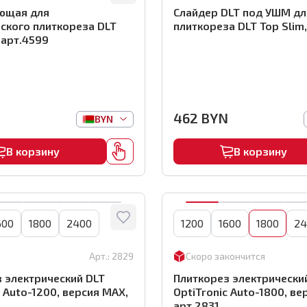
ющая для
Слайдер DLT под УШМ дл
ского плиткореза DLT
плиткореза DLT Top Slim
 арт.4599
462
BYN
BYN
В корзину
В корзину
600
1800
2400
1200
1600
1800
24
Арт.:
2829
Скоро закончится
 электрический DLT
Плиткорез электрически
c Auto-1200, версия MAX,
OptiTronic Auto-1800, ве
арт.2831