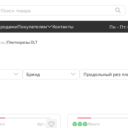
Круглосуточный! Прием заявок на сайте
продажи
Покупателям
Контакты
Пн - Пт: 
езы)
Плиткорезы DLT
Бренд
Продольный рез пли
ого
Арт.:
4599
Много