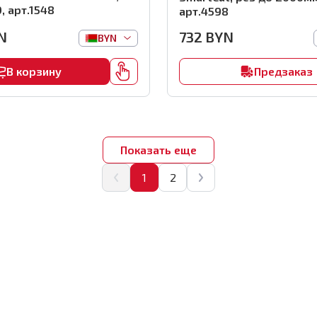
, арт.1548
арт.4598
N
732
BYN
BYN
В корзину
Предзаказ
Показать еще
1
2