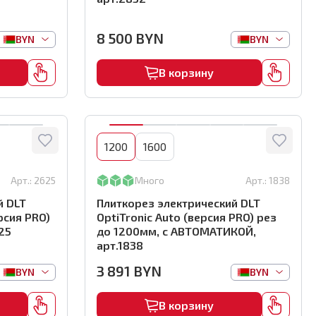
8 500
BYN
BYN
BYN
В корзину
1200
1600
Арт.:
2625
Много
Арт.:
1838
й DLT
Плиткорез электрический DLT
рсия PRO)
OptiTronic Auto (версия PRO) рез
25
до 1200мм, с АВТОМАТИКОЙ,
арт.1838
3 891
BYN
BYN
BYN
В корзину