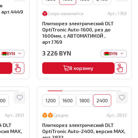
я
, арт.4449
Скоро закончится
Арт.:
1769
Плиткорез электрический DLT
OptiTronic Auto-1600, рез до
1600мм, с АВТОМАТИКОЙ ,
арт.1769
3 226
BYN
BYN
BYN
В корзину
00
1200
1600
1800
2400
Арт.:
2831
Средне
Арт.:
2832
й DLT
Плиткорез электрический DLT
рсия MAX,
OptiTronic Auto-2400, версия MAX,
арт.2832