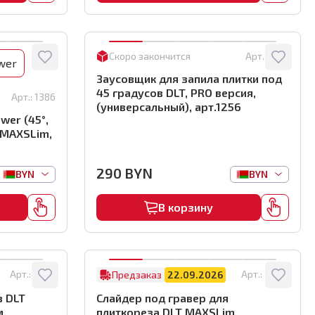
Скоро закончится
Арт.:
1256
wer
Заусовщик для запила плитки под
45 градусов DLT, PRO версия,
Арт.:
1386
(универсальный), арт.1256
wer (45°,
 MAXSLim,
290
BYN
BYN
BYN
В корзину
Арт.:
4598
Арт.:
4440
Предзаказ
22.09.2026
з DLT
Слайдер под гравер для
м,
плиткореза DLT MAXSLim,