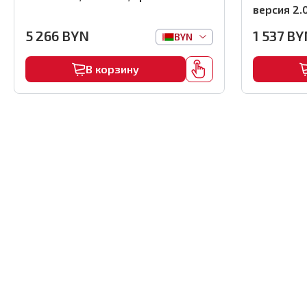
версия 2.0
5 266
BYN
1 537
BY
BYN
В корзину