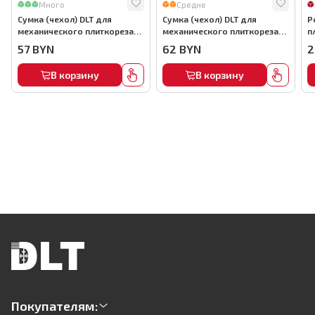
Много
Средне
Сумка (чехол) DLT для
Сумка (чехол) DLT для
Р
механического плиткореза
механического плиткореза
п
до 900мм, арт.0863
до 1000мм, арт.0864
6
57
BYN
62
BYN
2
В корзину
В корзину
Покупателям: