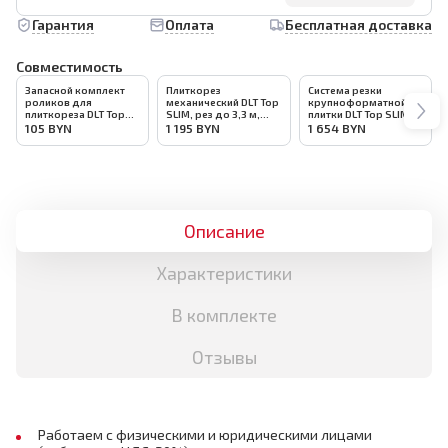
Гарантия
Оплата
Бесплатная доставка
Совместимость
Запасной комплект
Плиткорез
Система резки
роликов для
механический DLT Top
крупноформатной
плиткореза DLT Top
SLIM, рез до 3,3 м,
плитки DLT Top SLIM,
SLIM, арт.4451
арт.4448
рез до 3,3 м, арт.5210
105
BYN
1 195
BYN
1 654
BYN
(4449+4448)
Описание
Характеристики
В комплекте
Отзывы
Работаем с физическими и юридическими лицами