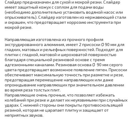
Слайдер предназначен для сухой и мокрой резки. Слайдер
имеет защитный кожух с соплом для подачи воды
(необходимо дополнительно установить водяной насос или
опрыскиватель). Слайдер изготовлен из нержавеющей стали
и окрашен, что предотвращает коррозию инструмента при
мокрой резке.
Направляющая изготовлена из прочного профиля
экструдированного алюминия, имеет 2 присоски Ø 90 мм для
гладких, матовых и рельефных поверхностей. Подходят для
плитки с гладкой, матовой и шероховатой поверхностью
благодаря специальной резиновой основе с тремя
адгезионными каналами. Резиновая основа Ø 90 мм серого
цвета предотвращает возможное появление пятен. Присоски
обеспечивают максимальную точность при разметке и резе,
предотвращая перемещение направляющих или даже
опрокидывание направляющих при значительном давлении
во время реза толстых плит.
Направляющие очень прочные, что позволяет избежать
колебаний при резке и делает их неуязвимыми при случайных
ударах. С нижней стороны они покрыты противоскользящей
резиной, которая не царапает плитку и защищает от
неприятных звуков.