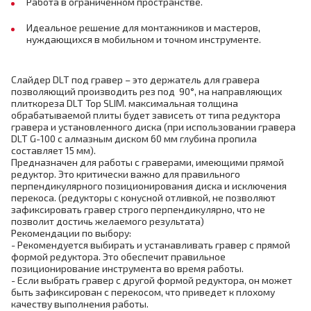
Работа в ограниченном пространстве.
Идеальное решение для монтажников и мастеров,
нуждающихся в мобильном и точном инструменте.
Слайдер DLT под гравер – это держатель для гравера
позволяющий производить рез под 90°, на направляющих
плиткореза DLT Top SLIM. максимальная толщина
обрабатываемой плиты будет зависеть от типа редуктора
гравера и установленного диска (при использовании гравера
DLT G-100 с алмазным диском 60 мм глубина пропила
составляет 15 мм).
Предназначен для работы с граверами, имеющими прямой
редуктор. Это критически важно для правильного
перпендикулярного позиционирования диска и исключения
перекоса. (редукторы с конусной отливкой, не позволяют
зафиксировать гравер строго перпендикулярно, что не
позволит достичь желаемого результата)
Рекомендации по выбору:
- Рекомендуется выбирать и устанавливать гравер с прямой
формой редуктора. Это обеспечит правильное
позиционирование инструмента во время работы.
- Если выбрать гравер с другой формой редуктора, он может
быть зафиксирован с перекосом, что приведет к плохому
качеству выполнения работы.