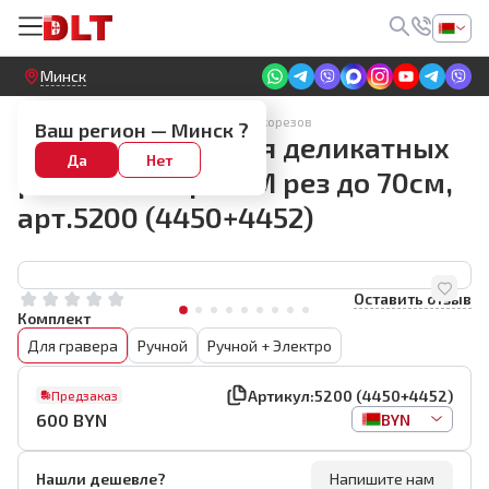
Круглосуточный! Прием заявок на сайте
Минск
Аксессуары для электрических плиткорезов
Ваш регион —
Минск
?
Система резки для деликатных
Да
Нет
работ DLT Top SLIM рез до 70см,
арт.5200 (4450+4452)
Оставить отзыв
Комплект
Для гравера
Ручной
Ручной + Электро
Артикул:
5200 (4450+4452)
Предзаказ
600
BYN
BYN
Нашли дешевле?
Напишите нам