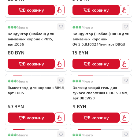
В корзину
В корзину
Много
Много
Кондуктор (шаблон) для
Кондуктор (шаблон) BIHUI для
алмазных коронок P615,
алмазных коронок
арт.2656
Ø4,5,6,8,10,12,14мм, арт.DBGU
80
BYN
15
BYN
В корзину
В корзину
Много
Много
Пылеотвод для коронок BIHUI,
Охлаждающий гель для
арт.TDBS
сухого сверления BIHUI 50 мл,
арт.DBCW50
47
BYN
9
BYN
В корзину
В корзину
Много
Много