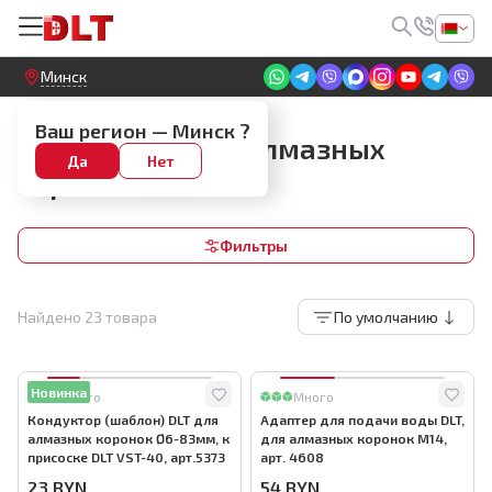
Круглосуточный! Прием заявок на сайте
Минск
Алмазная оснастка
Ваш регион —
Минск
?
Аксессуары для алмазных
Да
Нет
коронок
Фильтры
Найдено
23
товара
По умолчанию
Новинка
Много
Много
Кондуктор (шаблон) DLT для
Адаптер для подачи воды DLT,
алмазных коронок Ø6-83мм, к
для алмазных коронок М14,
присоске DLT VST-40, арт.5373
арт. 4608
23
BYN
54
BYN