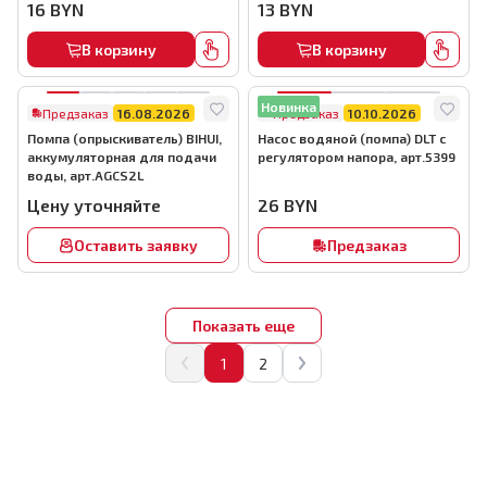
16
BYN
13
BYN
В корзину
В корзину
Новинка
Предзаказ
16.08.2026
Предзаказ
10.10.2026
Помпа (опрыскиватель) BIHUI,
Насос водяной (помпа) DLT с
аккумуляторная для подачи
регулятором напора, арт.5399
воды, арт.AGCS2L
Цену уточняйте
26
BYN
Оставить заявку
Предзаказ
Показать еще
1
2