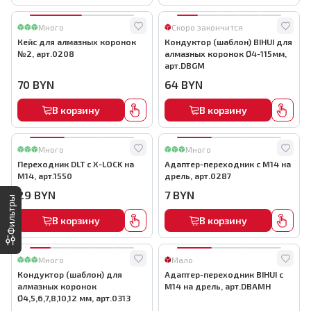
Много
Скоро закончится
Кейс для алмазных коронок
Кондуктор (шаблон) BIHUI для
№2, арт.0208
алмазных коронок Ø4-115мм,
арт.DBGM
70
BYN
64
BYN
В корзину
В корзину
Много
Много
Переходник DLT с X-LOCK на
Адаптер-переходник с М14 на
M14, арт.1550
дрель, арт.0287
29
BYN
7
BYN
Фильтры
В корзину
В корзину
Много
Мало
Кондуктор (шаблон) для
Адаптер-переходник BIHUI с
алмазных коронок
М14 на дрель, арт.DBAMH
Ø4,5,6,7,8,10,12 мм, арт.0313