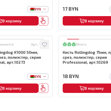
17
BYN
BYN
В корзину
В корзину
кончится
Арт.:
10273
Много
lingdog X1000 50мм,
Кисть Rollingdog 75мм, 
рез, полиэстер, серия
срез, полиэстер, серия
al, арт.10273
Professional, арт.10269
18
BYN
BYN
В корзину
В корзину