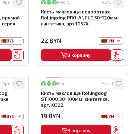
Арт.:
10696
Много
Арт.:
10574
Кисть макловица поворотная
, прямой
Rollingdog PRO-ANGLE 30*120мм,
, серия
синтетика, арт.10574
22
BYN
BYN
BYN
В корзину
Арт.:
10323
Много
Арт.:
10322
dog
Кисть макловица Rollingdog
ика,
ST1000 30*100мм, синтетика,
арт.10322
19
BYN
BYN
BYN
В корзину