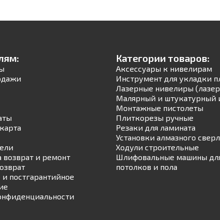
лям:
Категории товаров:
ы
Аксессуары к нивелирам
одажи
Инструмент для укладки п
Лазерные нивелиры (лазер
Малярный и штукатурный 
Монтажные пистолеты
аты
Плиткорезы ручные
карта
Резаки для ламината
Установки алмазного свер
ели
Ходули строительные
а возврат и ремонт
Шлифовальные машины для
возврат
потолков и пола
 и постгарантийное
ие
онфиденциальности