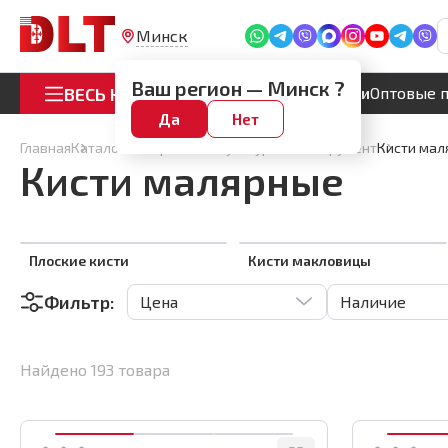
Минск
Ваш регион —
Минск
?
ВЕСЬ КАТАЛОГ
Акции
Оптовые 
Да
Нет
Главная
Каталог
Малярный и штукатурный инструмент
Кисти мал
Кисти малярные
Плоские кисти
Кисти макловицы
Фильтр:
Цена
Наличие
Найдено
193
товара