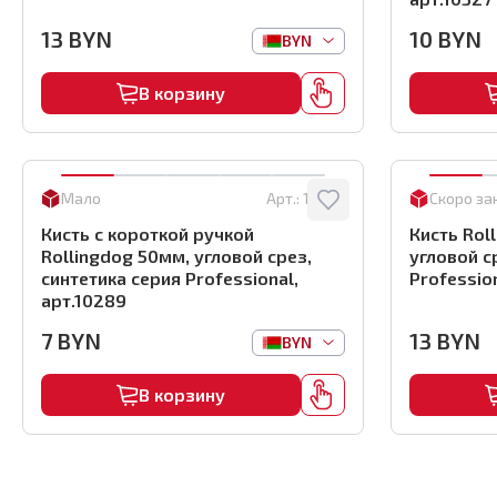
13
BYN
10
BYN
BYN
В корзину
Мало
Арт.:
10289
Скоро за
Кисть с короткой ручкой
Кисть Rol
Rollingdog 50мм, угловой срез,
угловой с
синтетика серия Professional,
Profession
арт.10289
7
BYN
13
BYN
BYN
В корзину