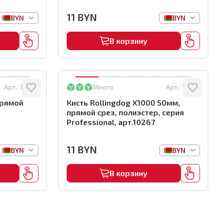
11
BYN
BYN
BYN
В корзину
Арт.:
10269
Много
Арт.:
10267
прямой
Кисть Rollingdog X1000 50мм,
прямой срез, полиэстер, серия
Professional, арт.10267
11
BYN
BYN
BYN
В корзину