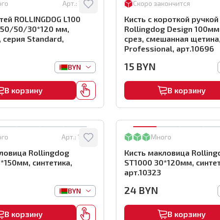
ого
Арт.:
10775
Скоро закончится
тей ROLLINGDOG L100
Кисть с короткой ручкой
/50/50/30*120 мм,
Rollingdog Design 100мм
, серия Standard,
срез, смешанная щетина
Professional, арт.10696
15
BYN
BYN
В корзину
В корзину
ого
Арт.:
10325
Много
ловица Rollingdog
Кисть макловица Rolling
*150мм, синтетика,
ST1000 30*120мм, синтет
арт.10323
24
BYN
BYN
В корзину
В корзину