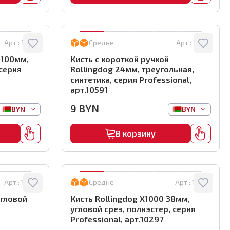
Арт.:
10669
Средне
Арт.:
10591
 100мм,
Кисть с короткой ручкой
 серия
Rollingdog 24мм, треугольная,
синтетика, серия Professional,
арт.10591
9
BYN
BYN
BYN
В корзину
Арт.:
10298
Средне
Арт.:
10297
угловой
Кисть Rollingdog X1000 38мм,
угловой срез, полиэстер, серия
Professional, арт.10297