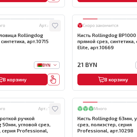
ого
Арт.:
10715
Скоро закончится
ловица Rollingdog
Кисть Rollingdog BP1000
 синтетика, арт.10715
прямой срез, синтетика,
Elite, арт.10669
21
BYN
BYN
В корзину
В корзину
ого
Арт.:
10327
Много
ороткой ручкой
Кисть Rollingdog 63мм, 
g 50мм, угловой срез,
срез, полиэстер, серия
 серия Professional,
Professional, арт.10298