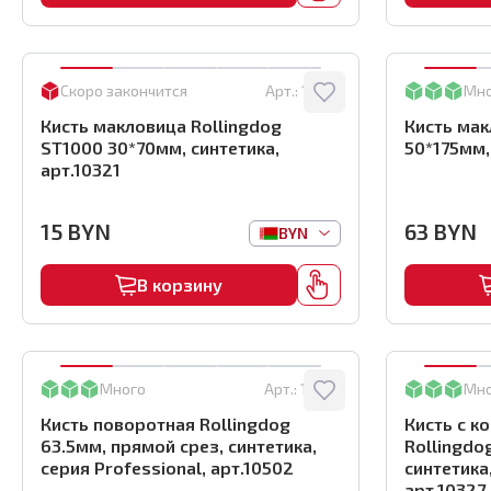
Скоро закончится
Арт.:
10321
Мн
Кисть макловица Rollingdog
Кисть мак
ST1000 30*70мм, синтетика,
50*175мм,
арт.10321
15
BYN
63
BYN
BYN
В корзину
Много
Арт.:
10502
Мн
Кисть поворотная Rollingdog
Кисть с к
63.5мм, прямой срез, синтетика,
Rollingdo
серия Professional, арт.10502
синтетика,
арт.10327