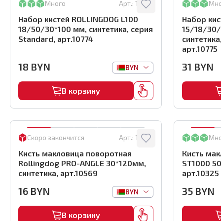
Много
Арт.:
10774
Мн
Набор кистей ROLLINGDOG L100
Набор кис
18/50/30*100 мм, синтетика, серия
15/18/30
Standard, арт.10774
синтетика
арт.10775
18
BYN
31
BYN
BYN
В корзину
Скоро закончится
Арт.:
10569
Мн
Кисть макловица поворотная
Кисть мак
Rollingdog PRO-ANGLE 30*120мм,
ST1000 50
синтетика, арт.10569
арт.10325
16
BYN
35
BYN
BYN
В корзину