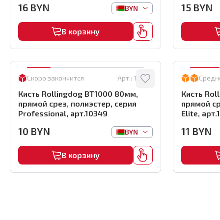
16
BYN
15
BYN
BYN
В корзину
Скоро закончится
Арт.:
10349
Средн
Кисть Rollingdog BT1000 80мм,
Кисть Rol
прямой срез, полиэстер, серия
прямой ср
Professional, арт.10349
Elite, арт
10
BYN
11
BYN
BYN
В корзину