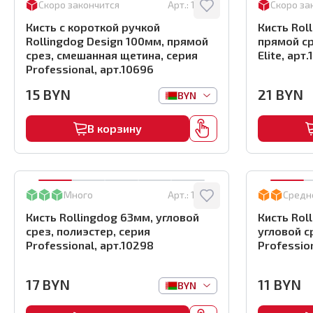
Скоро закончится
Арт.:
10696
Скоро за
Кисть с короткой ручкой
Кисть Rol
Rollingdog Design 100мм, прямой
прямой ср
срез, смешанная щетина, серия
Elite, арт
Professional, арт.10696
15
BYN
21
BYN
BYN
В корзину
Много
Арт.:
10298
Средн
Кисть Rollingdog 63мм, угловой
Кисть Rol
срез, полиэстер, серия
угловой с
Professional, арт.10298
Profession
17
BYN
11
BYN
BYN