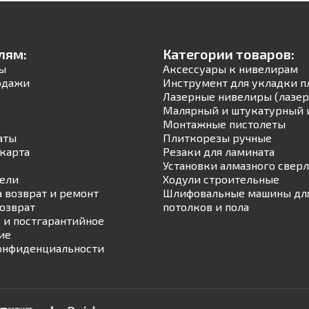
лям:
Категории товаров:
ы
Аксессуары к нивелирам
одажи
Инструмент для укладки п
Лазерные нивелиры (лазер
Малярный и штукатурный 
Монтажные пистолеты
аты
Плиткорезы ручные
карта
Резаки для ламината
Установки алмазного свер
ели
Ходули строительные
а возврат и ремонт
Шлифовальные машины для
возврат
потолков и пола
 и постгарантийное
ие
онфиденциальности