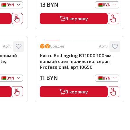
13
BYN
BYN
BYN
В корзину
Арт.:
10657
Средне
Арт.:
10650
 прямой
Кисть Rollingdog BT1000 100мм,
te,
прямой срез, полиэстер, серия
Professional, арт.10650
11
BYN
BYN
BYN
В корзину