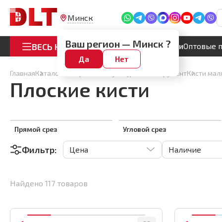
Минск
Ваш регион —
Минск
?
ВЕСЬ КАТАЛОГ
Акции
Оптовые 
Да
Нет
Главная
Каталог
Малярный и штукатурный инструмент
Кисти мал
Плоские кисти
Прямой срез
Угловой срез
Фильтр:
Цена
Наличие
Найдено
117
товаров