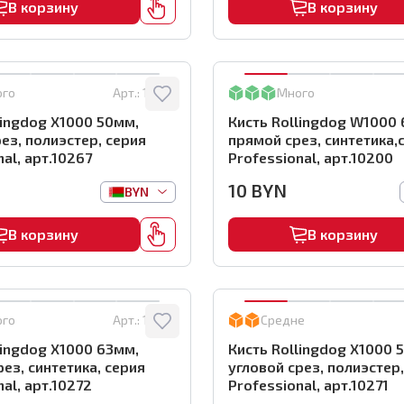
В корзину
В корзину
ого
Арт.:
10267
Много
lingdog X1000 50мм,
Кисть Rollingdog W1000
ез, полиэстер, серия
прямой срез, синтетика,
al, арт.10267
Professional, арт.10200
10
BYN
BYN
В корзину
В корзину
ого
Арт.:
10272
Средне
lingdog X1000 63мм,
Кисть Rollingdog X1000 
рез, синтетика, серия
угловой срез, полиэстер
al, арт.10272
Professional, арт.10271