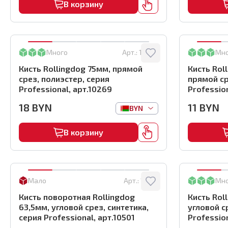
В корзину
Много
Арт.:
10269
Мн
Кисть Rollingdog 75мм, прямой
Кисть Rol
срез, полиэстер, серия
прямой ср
Professional, арт.10269
Profession
18
BYN
11
BYN
BYN
В корзину
Мало
Арт.:
10501
Мн
Кисть поворотная Rollingdog
Кисть Rol
63,5мм, угловой срез, синтетика,
угловой с
серия Professional, арт.10501
Profession