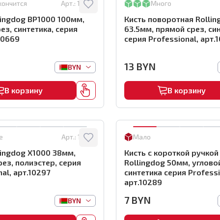
кончится
Арт.:
10669
Много
lingdog BP1000 100мм,
Кисть поворотная Rollin
ез, синтетика, серия
63.5мм, прямой срез, си
.10669
серия Professional, арт.
13
BYN
BYN
В корзину
В корзину
е
Арт.:
10297
Мало
lingdog X1000 38мм,
Кисть с короткой ручкой
рез, полиэстер, серия
Rollingdog 50мм, углово
al, арт.10297
синтетика серия Professi
арт.10289
7
BYN
BYN