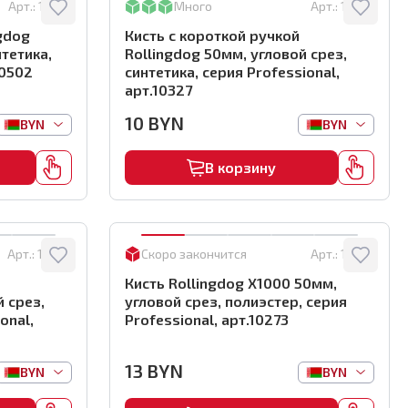
Арт.:
10502
Много
Арт.:
10327
gdog
Кисть с короткой ручкой
нтетика,
Rollingdog 50мм, угловой срез,
10502
синтетика, серия Professional,
арт.10327
10
BYN
BYN
BYN
В корзину
Арт.:
10289
Скоро закончится
Арт.:
10273
Кисть Rollingdog X1000 50мм,
й срез,
угловой срез, полиэстер, серия
onal,
Professional, арт.10273
13
BYN
BYN
BYN