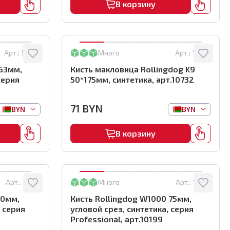
В корзину
Арт.:
10200
Много
Арт.:
10732
 63мм,
Кисть макловица Rollingdog K9
серия
50*175мм, синтетика, арт.10732
71
BYN
BYN
BYN
В корзину
Арт.:
10271
Много
Арт.:
10199
50мм,
Кисть Rollingdog W1000 75мм,
, серия
угловой срез, синтетика, серия
Professional, арт.10199