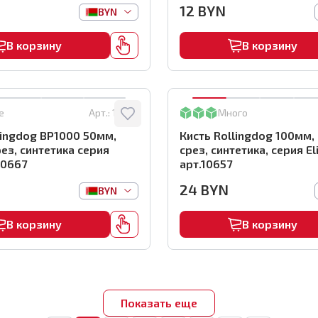
12
BYN
BYN
В корзину
В корзину
е
Арт.:
10667
Много
lingdog BP1000 50мм,
Кисть Rollingdog 100мм,
ез, синтетика серия
срез, синтетика, серия Eli
.10667
арт.10657
24
BYN
BYN
В корзину
В корзину
Показать еще