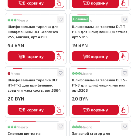
В корзину
В корзину
Новинка
Много
Много
Шлифовальная тарелка для
Шлифовальная тарелка DLT Т-
шлифмашины DLT GrandFlex
FT-3 для шлифмашин, жесткая,
V55, мягкая, арт.4798
арт.5365
43
BYN
19
BYN
В корзину
В корзину
Мало
Много
Шлифовальная тарелка DLT
Шлифовальная тарелка DLT S-
НТ-FT-3 для шлифмашин,
FT-3 для шлифмашин, мягкая,
средняя жесткость, арт.5364
арт.5363
20
BYN
20
BYN
В корзину
В корзину
Много
Много
Сменная щетка на
Запасной статор для