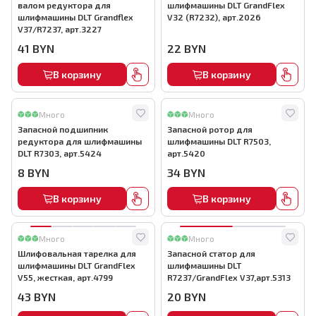
валом редуктора для
шлифмашины DLT GrandFlex
шлифмашины DLT Grandflex
V32 (R7232), арт.2026
V37/R7237, арт.3227
41
BYN
22
BYN
В корзину
В корзину
Много
Много
Запасной подшипник
Запасной ротор для
редуктора для шлифмашины
шлифмашины DLT R7503,
DLT R7303, арт.5424
арт.5420
8
BYN
34
BYN
В корзину
В корзину
Много
Много
Шлифовальная тарелка для
Запасной статор для
шлифмашины DLT GrandFlex
шлифмашины DLT
V55, жесткая, арт.4799
R7237/GrandFlex V37,арт.5313
43
BYN
20
BYN