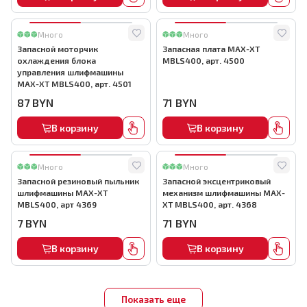
Много
Много
Запасной моторчик
Запасная плата MAX-XT
охлаждения блока
MBLS400, арт. 4500
управления шлифмашины
MAX-XT MBLS400, арт. 4501
87
BYN
71
BYN
В корзину
В корзину
Много
Много
Запасной резиновый пыльник
Запасной эксцентриковый
шлифмашины MAX-XT
механизм шлифмашины MAX-
MBLS400, арт 4369
XT MBLS400, арт. 4368
7
BYN
71
BYN
В корзину
В корзину
Показать еще