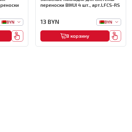
ереноски
переноски BIHUI 4 шт., арт.LFCS-RS
13
BYN
BYN
BYN
В корзину