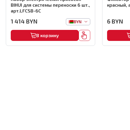
BIHUI для системы переноски 6 шт.,
красный, 
арт.LFCSB-6C
1 414
BYN
6
BYN
BYN
В корзину