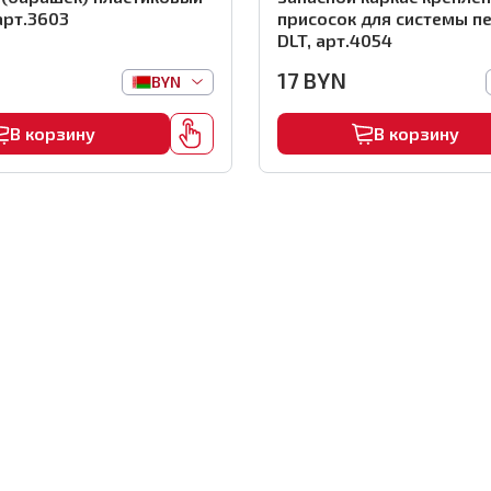
арт.3603
присосок для системы п
DLT, арт.4054
17
BYN
BYN
В корзину
В корзину