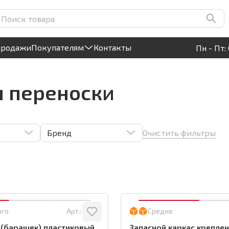
Круглосуточный! Прием заявок на сайте
продажи
Покупателям
Контакты
Пн - Пт: 
ы переноски
Очистить фильтры
Бренд
ого
Арт.:
3603
Средне
 (барашек) пластиковый
Запасной каркас крепле