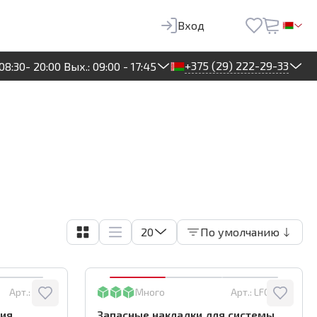
Вход
+375 (29) 222-29-33
08:30- 20:00 Вых.: 09:00 - 17:45
20
По умолчанию
Арт.:
4054
Много
Арт.:
LFCS-RS
ния
Запасные накладки для системы