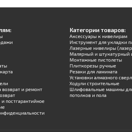
лям:
Категории товаров:
ы
Аксессуары к нивелирам
одажи
Инструмент для укладки п
Лазерные нивелиры (лазер
Малярный и штукатурный 
Монтажные пистолеты
аты
Плиткорезы ручные
карта
Резаки для ламината
Установки алмазного свер
ели
Ходули строительные
а возврат и ремонт
Шлифовальные машины для
возврат
потолков и пола
 и постгарантийное
ие
онфиденциальности