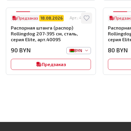
Арт.:
40095
Предзаказ
18.08.2026
Предзак
Распорная штанга (распор)
Распорная
Rollingdog 207-395 см, сталь,
Rollingdog
серия Elite, арт.40095
серия Elit
90
BYN
80
BYN
BYN
Предзаказ