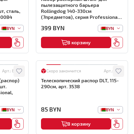
пылезащитного барьера
т, сталь,
Rollingdog 140-330см
.40084
(7предметов), серия Professional,
арт.40085
399
BYN
BYN
BYN
В корзину
Арт.:
81492
Скоро закончится
Арт.:
3538
(распор)
Телескопический распор DLT, 115-
шт.
290см, арт. 3538
ional,
85
BYN
BYN
BYN
В корзину