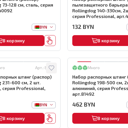
 73-128 см, сталь, серия
пылезащитного барьера
.40092
Rollingdog 140-330см, 2ш
серия Professional, арт
132
BYN
BYN
В корзину
В корзину
ого
Арт.:
81493
Много
порных штанг (распор)
Набор распорных штанг 
 231-600 см, 2 шт.
Rollingdog 198-500 см, 2
 серия Professional,
алюминий, серия Profess
арт.81492
462
BYN
BYN
В корзину
В корзину