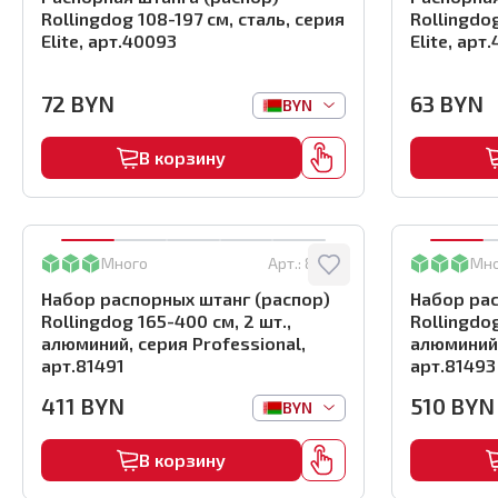
Rollingdog 108-197 см, сталь, серия
Rollingdog
Elite, арт.40093
Elite, арт
72
BYN
63
BYN
BYN
В корзину
Много
Арт.:
81491
Мн
Набор распорных штанг (распор)
Набор рас
Rollingdog 165-400 см, 2 шт.,
Rollingdog
алюминий, серия Professional,
алюминий,
арт.81491
арт.81493
411
BYN
510
BYN
BYN
В корзину