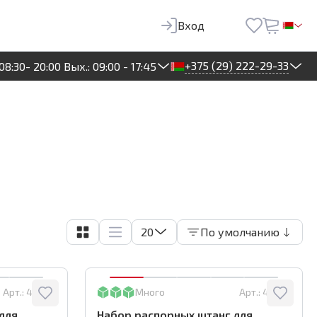
Вход
+375 (29) 222-29-33
08:30- 20:00 Вых.: 09:00 - 17:45
20
По умолчанию
Арт.:
40084
Много
Арт.:
40085
для
Набор распорных штанг для