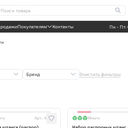
Круглосуточный! Прием заявок на сайте
продажи
Покупателям
Контакты
Пн - Пт: 
ги
Очистить фильтры
Бренд
ого
Арт.:
40092
Много
 штанга (распор)
Набор распорных штанг 