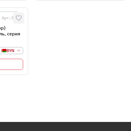
Арт.:
81494
ор)
ль, серия
BYN