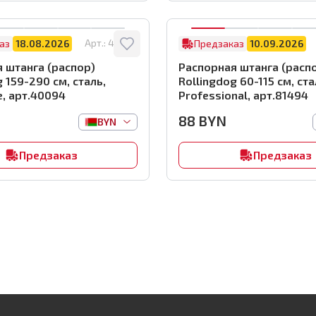
Арт.:
40094
аз
18.08.2026
Предзаказ
10.09.2026
 штанга (распор)
Распорная штанга (расп
 159-290 см, сталь,
Rollingdog 60-115 см, ста
e, арт.40094
Professional, арт.81494
88
BYN
BYN
Предзаказ
Предзаказ