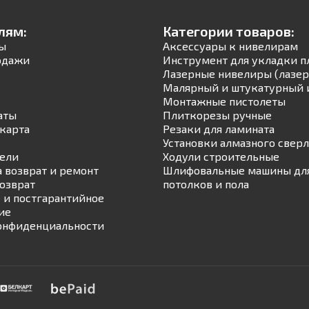
лям:
Категории товаров:
ы
Аксессуары к нивелирам
одажи
Инструмент для укладки п
Лазерные нивелиры (лазер
Малярный и штукатурный 
Монтажные пистолеты
аты
Плиткорезы ручные
карта
Резаки для ламината
Установки алмазного свер
ели
Ходули строительные
а возврат и ремонт
Шлифовальные машины для
возврат
потолков и пола
 и постгарантийное
ие
онфиденциальности