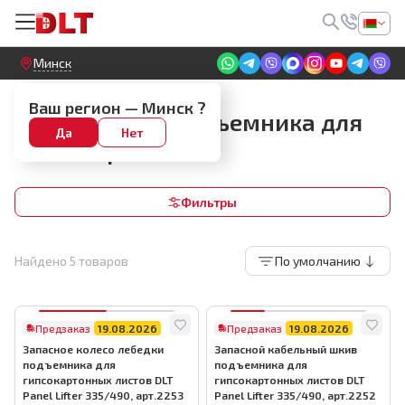
Круглосуточный! Прием заявок на сайте
Минск
Запчасти
Ваш регион —
Минск
?
Запчасти для подъемника для
Да
Нет
гипсокартона
Фильтры
Найдено
5
товаров
По умолчанию
Предзаказ
19.08.2026
Предзаказ
19.08.2026
Запасное колесо лебедки
Запасной кабельный шкив
подъемника для
подъемника для
гипсокартонных листов DLT
гипсокартонных листов DLT
Panel Lifter 335/490, арт.2253
Panel Lifter 335/490, арт.2252