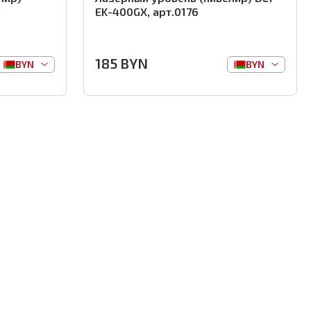
1
EK-400GX, арт.0176
185
BYN
BYN
BYN