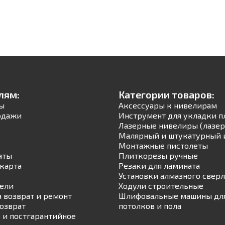
лям:
Категории товаров:
ы
Аксессуары к нивелирам
одажи
Инструмент для укладки п
Лазерные нивелиры (лазер
Малярный и штукатурный 
Монтажные пистолеты
аты
Плиткорезы ручные
карта
Резаки для ламината
Установки алмазного свер
ели
Ходули строительные
а возврат и ремонт
Шлифовальные машины для
возврат
потолков и пола
 и постгарантийное