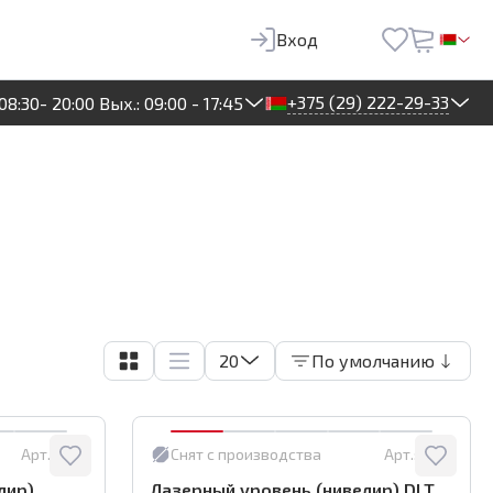
Вход
+375 (29) 222-29-33
08:30- 20:00 Вых.: 09:00 - 17:45
20
По умолчанию
Арт.:
1651
Снят с производства
Арт.:
0176
лир)
Лазерный уровень (нивелир) DLT