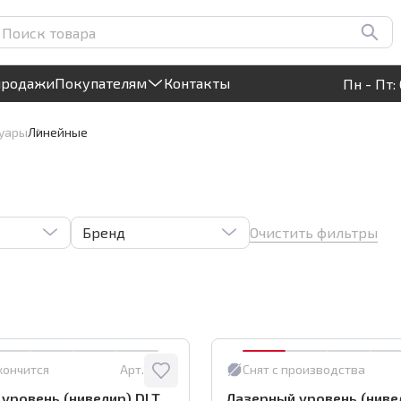
Круглосуточный! Прием заявок на сайте
продажи
Покупателям
Контакты
Пн - Пт: 
суары
Линейные
Очистить фильтры
Бренд
кончится
Арт.:
0177
Снят с производства
уровень (нивелир) DLT
Лазерный уровень (ниве