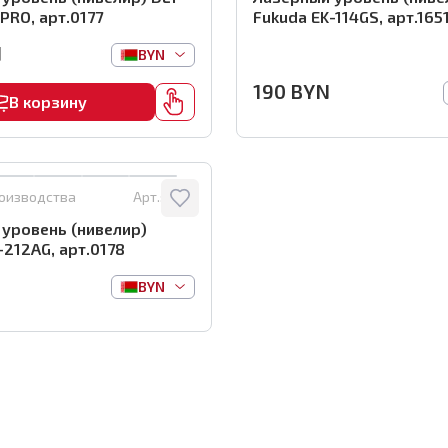
PRO, арт.0177
Fukuda EK-114GS, арт.165
N
BYN
190
BYN
В корзину
роизводства
Арт.:
0178
уровень (нивелир)
-212AG, арт.0178
BYN