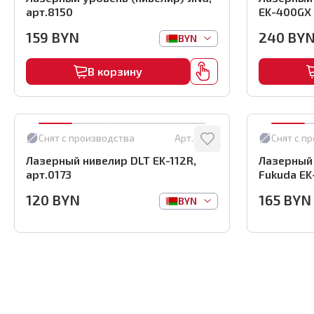
арт.8150
EK-400GX 
159
BYN
240
BY
BYN
В корзину
Снят с производства
Арт.:
0173
Снят с п
Лазерный нивелир DLT EK-112R,
Лазерный 
арт.0173
Fukuda EK
120
BYN
165
BYN
BYN