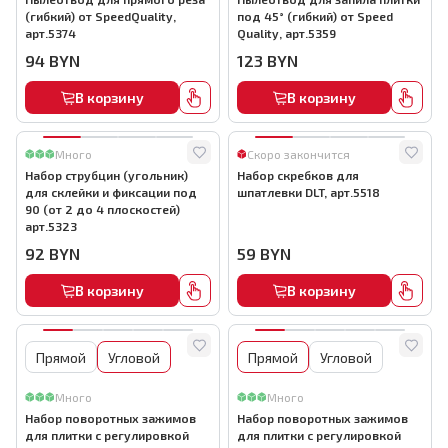
(гибкий) от SpeedQuality,
под 45° (гибкий) от Speed
арт.5374
Quality, арт.5359
94
BYN
123
BYN
В корзину
В корзину
Много
Скоро закончится
Набор струбцин (угольник)
Набор скребков для
для склейки и фиксации под
шпатлевки DLT, арт.5518
90 (от 2 до 4 плоскостей)
арт.5323
92
BYN
59
BYN
В корзину
В корзину
Прямой
Угловой
Прямой
Угловой
Много
Много
Набор поворотных зажимов
Набор поворотных зажимов
для плитки с регулировкой
для плитки с регулировкой