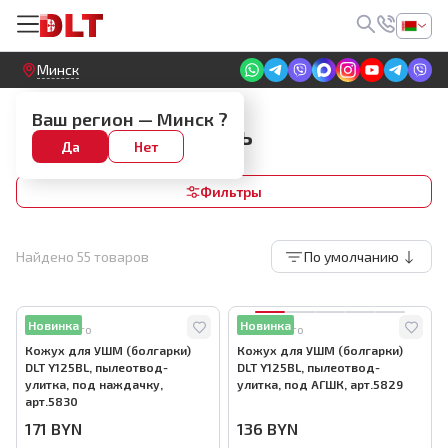
Круглосуточный! Прием заявок на сайте
Минск
Инструмент для укладки плитки
Ваш регион —
Минск
?
Изделия 3D печать
Да
Нет
Фильтры
Найдено
55
товаров
По умолчанию
Новинка
Новинка
Много
Много
Кожух для УШМ (болгарки)
Кожух для УШМ (болгарки)
DLT Y125BL, пылеотвод-
DLT Y125BL, пылеотвод-
улитка, под наждачку,
улитка, под АГШК, арт.5829
арт.5830
171
BYN
136
BYN