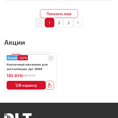
Показать еще
1
2
3
Акции
Акция
-52%
Средне
Кнопочный механизм для
инсталляции, арт.3886
185
BYN
385
BYN
В корзину