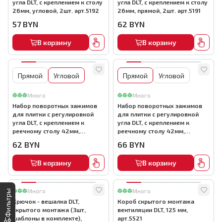
угла DLT, с креплением к столу
угла DLT, с креплением к столу
26мм, угловой, 2шт. арт.5192
26мм, прямой, 2шт. арт.5191
57
BYN
62
BYN
В корзину
В корзину
Прямой
Угловой
Прямой
Угловой
Много
Много
Набор поворотных зажимов
Набор поворотных зажимов
для плитки с регулировкой
для плитки с регулировкой
угла DLT, с креплением к
угла DLT, с креплением к
реечному столу 42мм,
реечному столу 42мм,
угловой, 2шт. арт.5190
прямой, 2шт. арт.5189
62
BYN
66
BYN
В корзину
В корзину
Много
Много
Фильтры
Крючок - вешалка DLT,
Короб скрытого монтажа
скрытого монтажа (3шт,
вентиляции DLT, 125 мм,
шаблоны в комплекте),
арт.5521