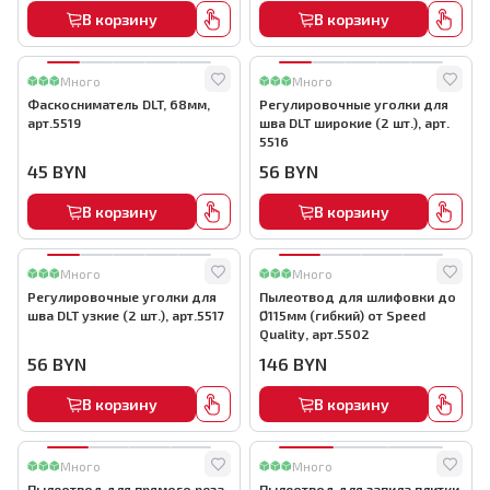
В корзину
В корзину
Много
Много
Фаскосниматель DLT, 68мм,
Регулировочные уголки для
арт.5519
шва DLT широкие (2 шт.), арт.
5516
45
BYN
56
BYN
В корзину
В корзину
Много
Много
Регулировочные уголки для
Пылеотвод для шлифовки до
шва DLT узкие (2 шт.), арт.5517
Ø115мм (гибкий) от Speed
Quality, арт.5502
56
BYN
146
BYN
В корзину
В корзину
Много
Много
Пылеотвод для прямого реза
Пылеотвод для запила плитки