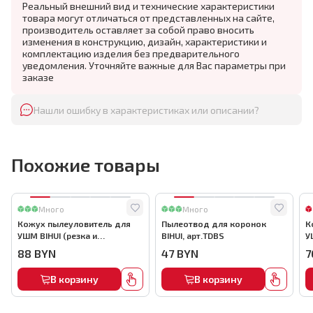
Реальный внешний вид и технические характеристики
товара могут отличаться от представленных на сайте,
производитель оставляет за собой право вносить
изменения в конструкцию, дизайн, характеристики и
комплектацию изделия без предварительного
уведомления. Уточняйте важные для Вас параметры при
заказе
Нашли ошибку в характеристиках или описании?
Похожие товары
Много
Много
Кожух пылеуловитель для
Пылеотвод для коронок
К
УШМ BIHUI (резка и
BIHUI, арт.TDBS
У
штробление), арт.TDBC
а
88
BYN
47
BYN
7
В корзину
В корзину