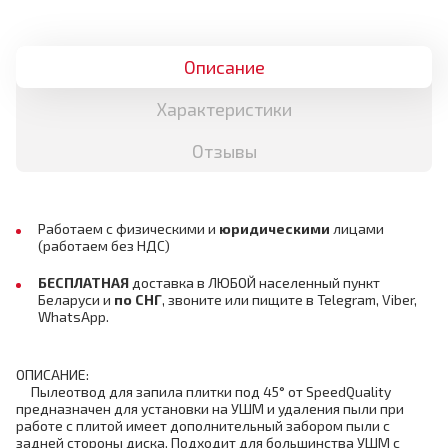
Описание
Характеристики
Отзывы
Работаем с физическими и
юридическими
лицами
(работаем без НДС)
БЕСПЛАТНАЯ
доставка в ЛЮБОЙ населенный пункт
Беларуси и
по СНГ
,
звоните или пищите в Telegram, Viber,
WhatsApp.
ОПИСАНИЕ:
Пылеотвод для запила плитки под 45° от SpeedQuality
предназначен для установки на УШМ и удаления пыли при
работе с плито
й
имеет дополнительный забором пыли с
задней стороны диска
. По
дходит для большинства УШМ с