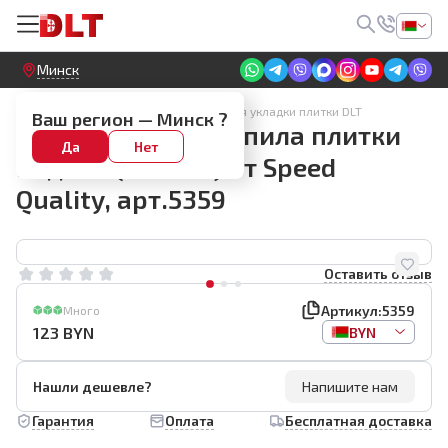
Круглосуточный! Прием заявок на сайте
Минск
Оборудование и приспособления для укладки плитки DLT
Ваш регион —
Минск
?
Пылеотвод для запила плитки
Да
Нет
под 45° (гибкий) от Speed
Quality, арт.5359
Оставить отзыв
Артикул:
5359
Много
123
BYN
BYN
Нашли дешевле?
Напишите нам
Гарантия
Оплата
Бесплатная доставка