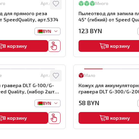
ого
Арт.:
5374
Много
д для прямого реза
Пылеотвод для запила п
т SpeedQuality, арт.5374
45° (гибкий) от Speed Qua
арт.5359
123
BYN
BYN
В корзину
В корзину
е
Арт.:
3533
Мало
 гравера DLT G-100/G-
Кожух для аккумуляторн
ed Quality, (набор 2шт),
гравера DLT G-300/G-20
Speed Quality (набор 2шт
58
BYN
BYN
арт.4303
В корзину
В корзину