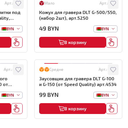
Арт.:
5359
Мало
Арт.:
5250
литки под
Кожух для гравера DLT G-500/550,
lity,
(набор 2шт), арт.5250
49
BYN
BYN
BYN
В корзину
Арт.:
4303
Средне
Арт.:
4534
ого
Заусовщик для гравера DLT G-100
0 от
и G-150 (от Speed Quality) арт.4534
),
99
BYN
BYN
BYN
В корзину