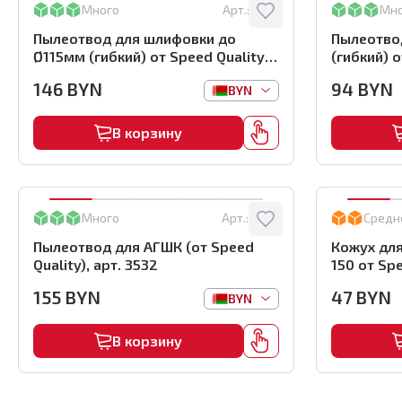
Много
Арт.:
5502
Мн
Пылеотвод для шлифовки до
Пылеотво
Ø115мм (гибкий) от Speed Quality,
(гибкий) о
арт.5502
146
BYN
94
BYN
BYN
В корзину
Много
Арт.:
3532
Средн
Пылеотвод для АГШК (от Speed
Кожух для
Quality), арт. 3532
150 от Spe
арт. 3533
155
BYN
47
BYN
BYN
В корзину