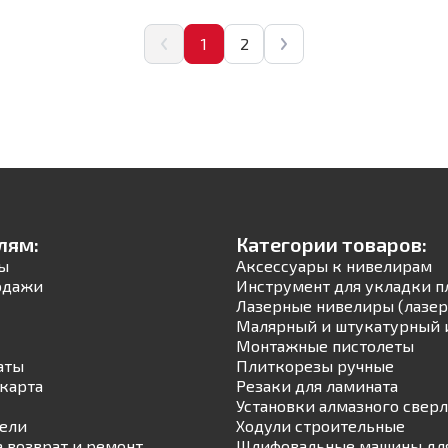
1
2
лям:
Категории товаров:
ы
Аксессуары к нивелирам
одажи
Инструмент для укладки п
Лазерные нивелиры (лазер
Малярный и штукатурный 
Монтажные пистолеты
аты
Плиткорезы ручные
карта
Резаки для ламината
Установки алмазного свер
ели
Ходули строительные
а возврат и ремонт
Шлифовальные машины для