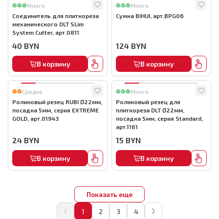
Много
Много
Соединитель для плиткореза
Сумка BIHUI, арт.BPG06
механического DLT SLim
System Cutter, арт.0811
40
BYN
124
BYN
В корзину
В корзину
Средне
Много
Роликовый резец RUBI Ø22мм,
Роликовый резец для
посадка 5мм, серия EXTREME
плиткореза DLT Ø22мм,
GOLD, арт.01943
посадка 5мм, серия Standard,
арт.1161
24
BYN
15
BYN
В корзину
В корзину
Показать еще
1
2
3
4