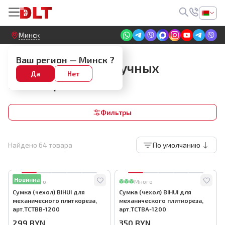
Круглосуточный! Прием заявок на сайте
Минск
Инструмент для укладки плитки
Ваш регион —
Минск
?
Аксессуары для ручных
Да
Нет
плиткорезов
Фильтры
Найдено
64
товара
По умолчанию
Новинка
Много
Много
Сумка (чехол) BIHUI для
Сумка (чехол) BIHUI для
механического плиткореза,
механического плиткореза,
арт.TCTBB-1200
арт.TCTBA-1200
299
BYN
350
BYN