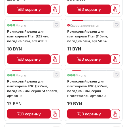
В корзину
В корзину
Много
Скоро закончится
Роликовый резец для
Роликовый резец для
плиткореза Tiler Ø22мм,
плиткореза Tiler Ø16мм,
посадка 6мм, арт.4983
посадка 6мм, арт.5034
18
BYN
11
BYN
В корзину
В корзину
Много
Много
Роликовый резец для
Роликовый резец для
плиткореза JING Ø22мм,
плиткореза JING Ø22мм,
посадка 5мм, серия Standard,
посадка 5мм, серия
арт.4619
Professional, арт.4620
13
BYN
19
BYN
В корзину
В корзину