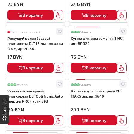
73
BYN
246
BYN
В корзину
В корзину
Скоро закончится
Много
Режущий ролик (резец)
Сумка для инструмента BIHUI,
плиткореза DLT 13 мм, посадка
арт.BPG24
4 мм, арт.4438
17
BYN
76
BYN
В корзину
В корзину
Много
Много
Указатель лазерный
Каретка для плиткореза DLT
плиткореза DLT OptiTronic Auto
MAXSLim, арт.1640
Фильтры
(версия PRO), арт.4593
64
BYN
270
BYN
В корзину
В корзину