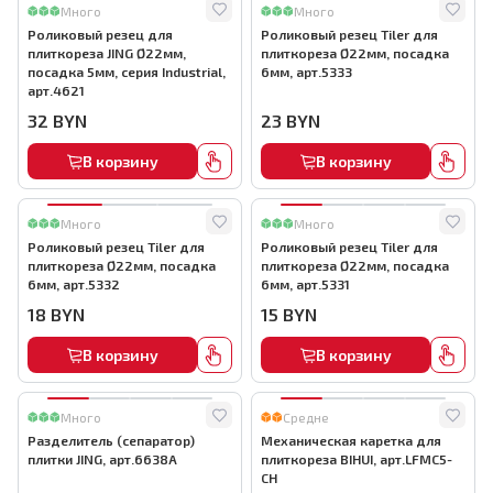
Много
Много
Роликовый резец для
Роликовый резец Tiler для
плиткореза JING Ø22мм,
плиткореза Ø22мм, посадка
посадка 5мм, серия Industrial,
6мм, арт.5333
арт.4621
32
BYN
23
BYN
В корзину
В корзину
Много
Много
Роликовый резец Tiler для
Роликовый резец Tiler для
плиткореза Ø22мм, посадка
плиткореза Ø22мм, посадка
6мм, арт.5332
6мм, арт.5331
18
BYN
15
BYN
В корзину
В корзину
Много
Средне
Разделитель (сепаратор)
Механическая каретка для
плитки JING, арт.6638A
плиткореза BIHUI, арт.LFMC5-
CH