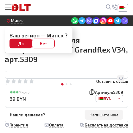
Круглосуточный! Прием заявок на сайте
Минск
DLT R7234/GrandFlex V34
Ваш регион —
Минск
?
Запасной ротор для
Да
Нет
шлифмашины DLT Grandflex V34,
арт.5309
Оставить отзыв
Артикул:
5309
Много
39
BYN
BYN
Нашли дешевле?
Напишите нам
Гарантия
Оплата
Бесплатная доставка