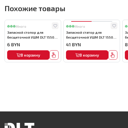
Похожие товары
Много
Много
Запасной стопор для
Запасной статор для
З
бесщеточной УШМ DLT 1550
бесщеточной УШМ DLT 1550
б
Вт, арт.5730
Вт, арт.5722
В
6
BYN
41
BYN
8
В корзину
В корзину