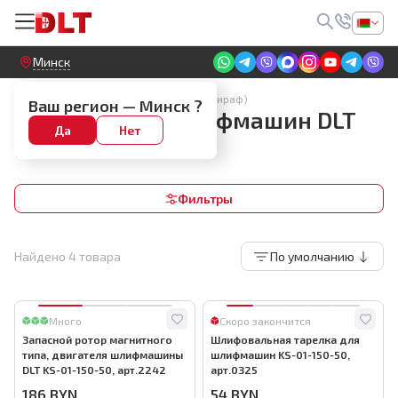
Круглосуточный! Прием заявок на сайте
Минск
Запчасти для шлифмашин ручных (жираф)
Ваш регион —
Минск
?
Запчасти для шлифмашин DLT
Да
Нет
KS-01-150-50
Фильтры
Найдено
4
товара
По умолчанию
Много
Скоро закончится
Запасной ротор магнитного
Шлифовальная тарелка для
типа, двигателя шлифмашины
шлифмашин KS-01-150-50,
DLT KS-01-150-50, арт.2242
арт.0325
186
BYN
54
BYN