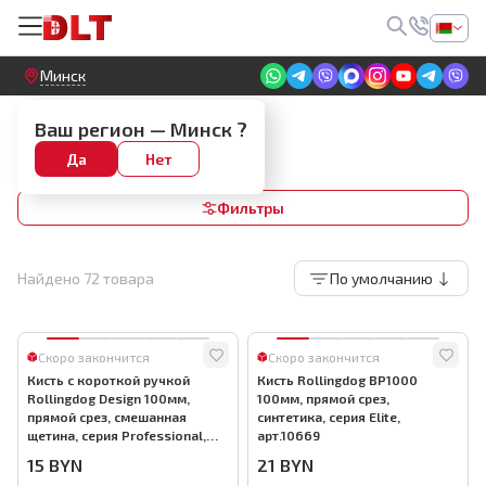
Круглосуточный! Прием заявок на сайте
Минск
Плоские кисти
Ваш регион —
Минск
?
Прямой срез
Да
Нет
Фильтры
Найдено
72
товара
По умолчанию
Скоро закончится
Скоро закончится
Кисть с короткой ручкой
Кисть Rollingdog BP1000
Rollingdog Design 100мм,
100мм, прямой срез,
прямой срез, смешанная
синтетика, серия Elite,
щетина, серия Professional,
арт.10669
арт.10696
15
BYN
21
BYN