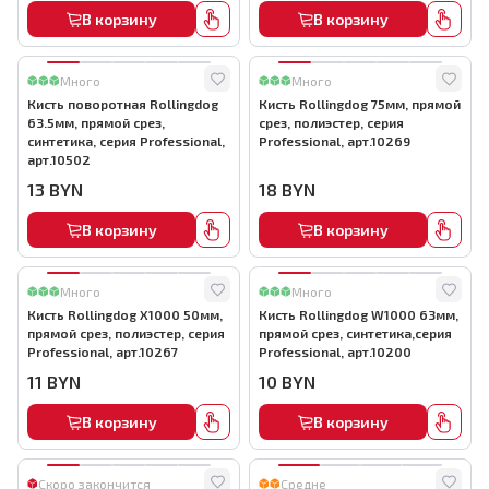
В корзину
В корзину
Много
Много
Кисть поворотная Rollingdog
Кисть Rollingdog 75мм, прямой
63.5мм, прямой срез,
срез, полиэстер, серия
синтетика, серия Professional,
Professional, арт.10269
арт.10502
13
BYN
18
BYN
В корзину
В корзину
Много
Много
Кисть Rollingdog X1000 50мм,
Кисть Rollingdog W1000 63мм,
прямой срез, полиэстер, серия
прямой срез, синтетика,серия
Professional, арт.10267
Professional, арт.10200
11
BYN
10
BYN
В корзину
В корзину
Скоро закончится
Средне