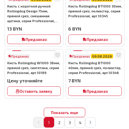
Кисть с короткой ручкой
Кисть Rollingdog BT1000 30мм,
Rollingdog Design 75мм,
прямой срез, полиэстер, серия
прямой срез, смешанная
Professional, арт.10345
щетина, серия Professional,
арт.10695
13
BYN
6
BYN
Предзаказ
Предзаказ
Предзаказ
Предзаказ
09.08.2026
Кисть Rollingdog W1000 38мм,
Кисть Rollingdog BT1000
прямой срез, синтетика, серия
40мм, прямой срез, полиэстер,
Professional, арт.10189
серия Professional, арт.10346
Цену уточняйте
7
BYN
Оставить заявку
Предзаказ
Показать еще
1
2
3
4