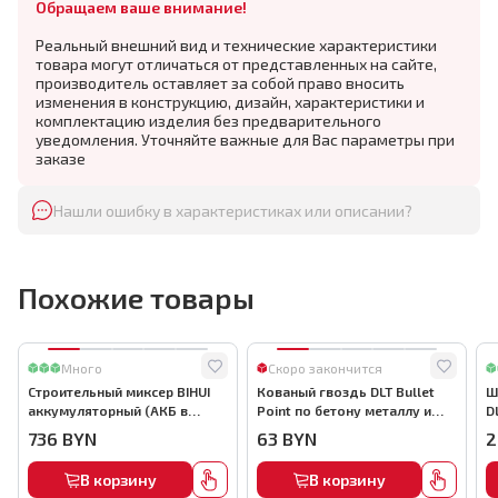
Обращаем ваше внимание!
Реальный внешний вид и технические характеристики
товара могут отличаться от представленных на сайте,
производитель оставляет за собой право вносить
изменения в конструкцию, дизайн, характеристики и
комплектацию изделия без предварительного
уведомления. Уточняйте важные для Вас параметры при
заказе
Нашли ошибку в характеристиках или описании?
Похожие товары
Много
Скоро закончится
Строительный миксер BIHUI
Кованый гвоздь DLT Bullet
Ш
аккумуляторный (АКБ в
Point по бетону металлу и
D
комплекте), арт.MMFB12-2-B
кирпичу,22мм, (1000шт) ,
736
BYN
63
BYN
2
арт.0116
В корзину
В корзину