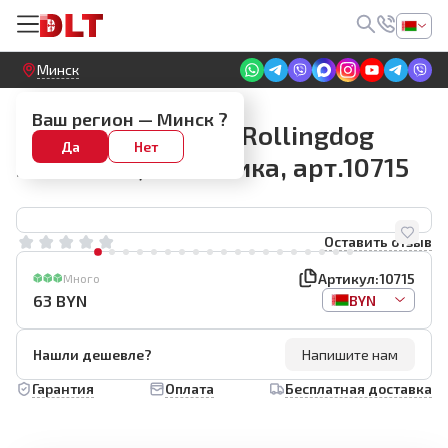
Круглосуточный! Прием заявок на сайте
Минск
Кисти макловицы
Ваш регион —
Минск
?
Кисть макловица Rollingdog
Да
Нет
50*175мм, синтетика, арт.10715
Оставить отзыв
Артикул:
10715
Много
63
BYN
BYN
Нашли дешевле?
Напишите нам
Гарантия
Оплата
Бесплатная доставка