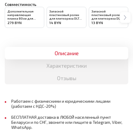
Совместимость
Дополнительная
Запасной
Запасной
направляющая
пластиковый ролик
пластиковый ролик
планка 80см для
для плиткореза DLT
для плиткореза DLT
плиткореза DLT SLIM-
SLIM-CUT
SLIM-CUT, арт.4445
279
BYN
14
BYN
13
BYN
CUT, арт.4444
(эксцентриковый),
арт.4446
Описание
Характеристики
Отзывы
Работаем с физическими и юридическими лицами
(работаем с НДС-20%)
БЕСПЛАТНАЯ доставка в ЛЮБОЙ населенный пункт
Беларуси и по СНГ, звоните или пищите в Telegram, Viber,
WhatsApp.