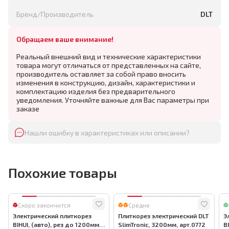
Бренд/Производитель
DLT
Обращаем ваше внимание!
Реальный внешний вид и технические характеристики
товара могут отличаться от представленных на сайте,
производитель оставляет за собой право вносить
изменения в конструкцию, дизайн, характеристики и
комплектацию изделия без предварительного
уведомления. Уточняйте важные для Вас параметры при
заказе
Нашли ошибку в характеристиках или описании?
Похожие товары
Скоро закончится
Средне
Электрический плиткорез
Плиткорез электрический DLT
Э
BIHUI, (авто), рез до 1200мм,
SlimTronic, 3200мм, арт.0772
B