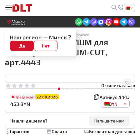
Круглосуточный! Прием заявок на сайте
Минск
Аксессуары для электрических плиткорезов
Ваш регион —
Минск
?
Слайдер DLT под УШМ для
Да
Нет
плиткореза DLT SLIM-CUT,
арт.4443
Оставить отзыв
Артикул:
4443
Предзаказ
22.09.2026
453
BYN
BYN
Нашли дешевле?
Напишите нам
Гарантия
Оплата
Бесплатная доставка