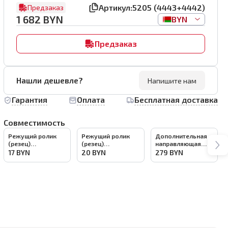
Артикул:
5205 (4443+4442)
Предзаказ
1 682
BYN
BYN
Предзаказ
Нашли дешевле?
Напишите нам
Гарантия
Оплата
Бесплатная доставка
Совместимость
Режущий ролик
Режущий ролик
Дополнительная
(резец)
(резец)
направляющая
плиткореза DLT 13
плиткореза DLT
планка 80см для
17
BYN
20
BYN
279
BYN
мм, посадка 4 мм,
Ø13мм, посадка
плиткореза DLT
арт.4438
4мм, арт.2571
SLIM-CUT,
арт.4444