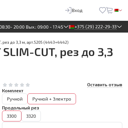
 682
BYN
Предзаказ
Вход
+375 (29) 222-29-33
08:30- 20:00 Вых.: 09:00 - 17:45
 рез до 3,3 м, арт.5205 (4443+4442)
LIM-CUT, рез до 3,3
Оставить отзыв
Комплект
Ручной
Ручной + Электро
Продольный рез
3300
3320