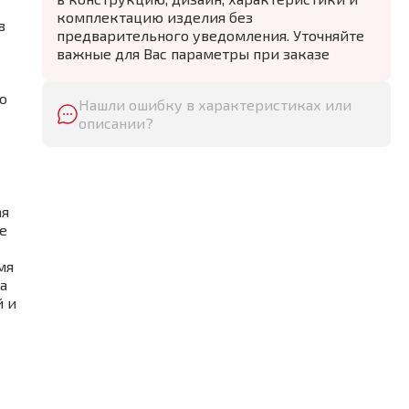
комплектацию изделия без
в
предварительного уведомления. Уточняйте
важные для Вас параметры при заказе
о
Нашли ошибку в характеристиках или
описании?
ая
е
мя
а
й и