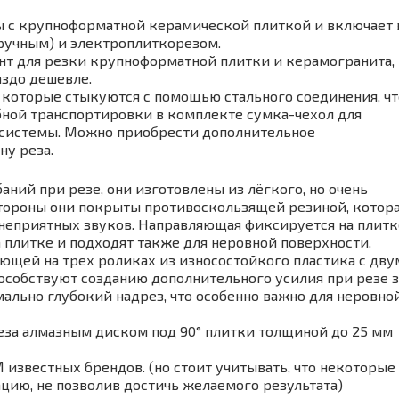
ты с крупноформатной керамической плиткой и включает 
ручным) и электроплиткорезом.
т для резки крупноформатной плитки и керамогранита,
аздо дешевле.
, которые стыкуются с помощью стального соединения, чт
обной транспортировки в комплекте сумка-чехол для
системы. Можно приобрести дополнительное
у реза.
ний при резе, они изготовлены из лёгкого, но очень
тороны они покрыты противоскользящей резиной, котор
т неприятных звуков. Направляющая фиксируется на плитк
 плитке и подходят также для неровной поверхности.
ющей на трех роликах из износостойкого пластика с дву
особствуют созданию дополнительного усилия при резе з
мально глубокий надрез, что особенно важно для неровно
еза алмазным диском под 90° плитки толщиной до 25 мм
звестных брендов. (но стоит учитывать, что некоторые
ацию, не позволив достичь желаемого результата)