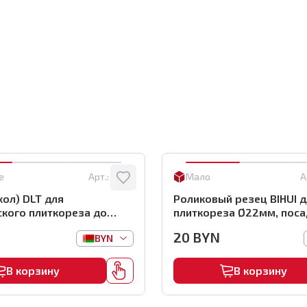
е
Арт.:
0864
Мало
А
хол) DLT для
Роликовый резец BIHUI 
кого плиткореза до
плиткореза Ø22мм, поса
рт.0864
арт.TCM-SW
20
BYN
BYN
В корзину
В корзину