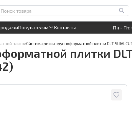
LIM-CUT, рез до 3,3 м,
1
Круглосуточный! Прием заявок на сайте
продажи
Покупателям
Контакты
Пн - Пт: 
атной плитки
Система резки крупноформатной плитки DLT SLIM-CUT,
форматной плитки DLT S
42)