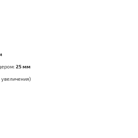
м
дером:
25 мм
 увеличения)