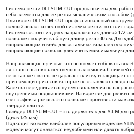
Система резки DLT SLIM-CUT предназначена для рабо
себя элементы для её резки механическим способом (
Плиткорез DLT SLIM-CUT профессиональный инструмен
полный аналог известной системы резки, но стоит гор
Система состоит из двух направляющих длиной 172 см
позволяет получить общую длину реза 330 см. Для уд
направляющих и кейс для остальных комплектующих 
направляющие позволяя увеличить максимальную длин
Направляющие прочные, что позволяет избежать колеба
жёсткого высококачественного алюминия. С нижней с
не оставляет пятен, не царапает плитку и защищает о
при помощи присосок которые не оставляют следов на
Каретка передвигается путём скольжения по направля
внутренними подшипниками. На каретке две ручки сп
счёт эффекта рычага. Это позволяет произвести макси
твёрдой плитки.
Слайдер DLT SLIM-CUT – это держатель для УШМ для р
(диск 125 мм).
Подходит ко всем наиболее популярным моделям УШМ и
модели могут оказаться неудобными или давать вибр