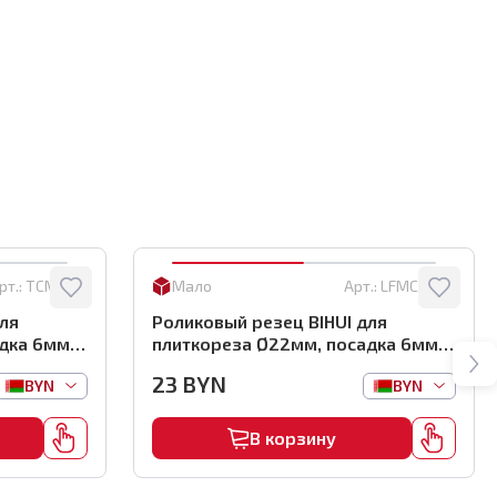
рт.:
TCM-SW
Мало
Арт.:
LFMC5-SW
для
Роликовый резец BIHUI для
дка 6мм,
плиткореза Ø22мм, посадка 6мм,
арт.LFMC5-SW
23
BYN
BYN
BYN
В корзину