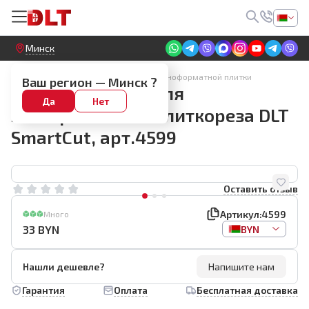
Круглосуточный! Прием заявок на сайте
Минск
Электрические плиткорезы для крупноформатной плитки
Ваш регион —
Минск
?
Направляющая для
Да
Нет
электрического плиткореза DLT
SmartCut, арт.4599
Оставить отзыв
Артикул:
4599
Много
33
BYN
BYN
Нашли дешевле?
Напишите нам
Гарантия
Оплата
Бесплатная доставка