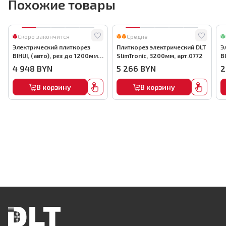
Похожие товары
Скоро закончится
Средне
Электрический плиткорез
Плиткорез электрический DLT
Э
BIHUI, (авто), рез до 1200мм,
SlimTronic, 3200мм, арт.0772
B
арт.TCSA1200
а
4 948
BYN
5 266
BYN
2
В корзину
В корзину