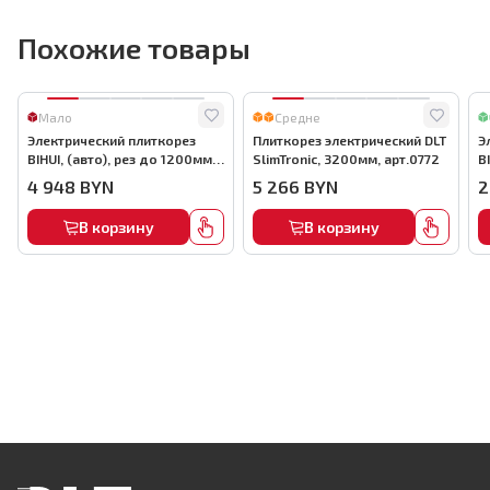
Похожие товары
Мало
Средне
Электрический плиткорез
Плиткорез электрический DLT
Э
BIHUI, (авто), рез до 1200мм,
SlimTronic, 3200мм, арт.0772
B
арт.TCSA1200
а
4 948
BYN
5 266
BYN
2
В корзину
В корзину