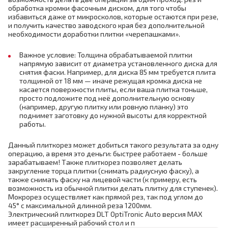
обработка кромки фасочным диском, для того чтобы
избавиться даже от микросколов, которые остаются при резе,
и получить качество заводского края без дополнительной
необходимости доработки плитки «черепашками».
Важное условие: Толщина обрабатываемой плитки
напрямую зависит от диаметра установленного диска для
снятия фаски. Например, для диска 85 мм требуется плита
толщиной от 18 мм — иначе режущая кромка диска не
касается поверхности плиты, если ваша плитка тоньше,
просто подложите под неё дополнительную основу
(например, другую плитку или ровную планку) это
поднимет заготовку до нужной высоты для корректной
работы.
Данный плиткорез может добиться такого результата за одну
операцию, а время это деньги: быстрее работаем - больше
зарабатываем! Также плиткорез позволяет делать
закругление торца плитки
(снимать радиусную фаску)
, а
также снимать фаску на лицевой части
(к примеру, есть
возможность из обычной плитки делать плитку для ступенек)
.
Мокрорез осуществляет как прямой рез, так под углом до
45° с максимальной длинной реза 1200мм.
Электрический плиткорез DLT OptiTronic Auto версия MAX
имеет расширенный рабочий стол и п