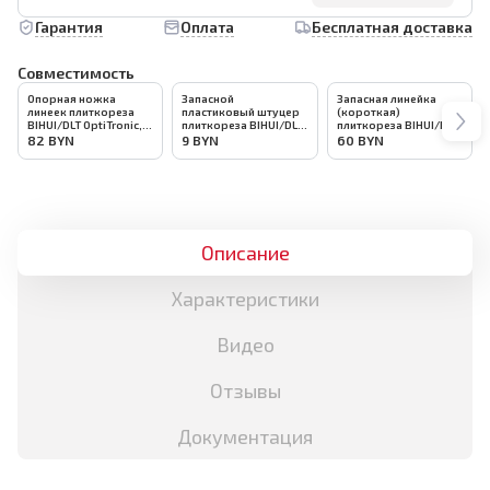
Гарантия
Оплата
Бесплатная доставка
Совместимость
Опорная ножка
Запасной
Запасная линейка
линеек плиткореза
пластиковый штуцер
(короткая)
BIHUI/DLT OptiTronic,
плиткореза BIHUI/DLT
плиткореза BIHUI/DLT
версия MAX, арт.4559
OptiTronic, версия
OptiTronic, версия
82
BYN
9
BYN
60
BYN
MAX, арт.4584
MAX, арт.4557
Описание
Характеристики
Видео
Отзывы
Документация