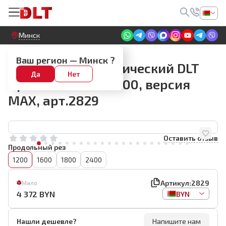
Круглосуточный! Прием заявок на сайте
Минск
Плиткорезы DLT
Ваш регион —
Минск
?
Плиткорез электрический DLT
Да
Нет
OptiTronic Auto-1200, версия
MAX, арт.2829
Оставить отзыв
Продольный рез
1200
1600
1800
2400
Артикул:
2829
Мало
4 372
BYN
BYN
Нашли дешевле?
Напишите нам