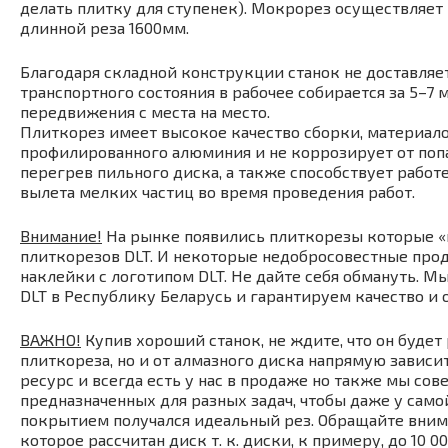
делать плитку для ступенек). Мокрорез осуществляет 
длинной реза 1600мм.
Благодаря складной конструкции станок не доставляе
транспортного состояния в рабочее собирается за 5–7
передвижения с места на место.
Плиткорез имеет высокое качество сборки, материал
профилированного алюминия и не коррозирует от поп
перегрев пильного диска, а также способствует рабо
вылета мелких частиц во время проведения работ.
Внимание!
На рынке появились плиткорезы которые «
плиткорезов DLT. И некоторые недобросовестные про
наклейки с логотипом DLT. Не дайте себя обмануть. 
DLT в Республику Беларусь и гарантируем качество и
ВАЖНО!
Купив хороший станок, не ждите, что он будет 
плиткореза, но и от алмазного диска напрямую зависи
ресурс и всегда есть у нас в продаже но также мы сов
предназначенных для разных задач, чтобы даже у сам
покрытием получался идеальный рез. Обращайте внима
которое рассчитан диск т. к. диски, к примеру, до 10 