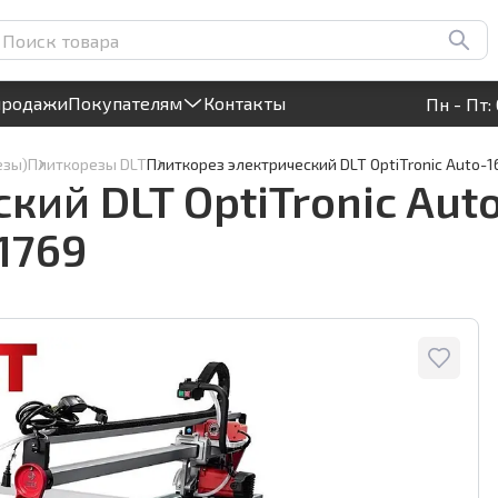
-1600, рез до 1600мм, с
3 
Круглосуточный! Прием заявок на сайте
продажи
Покупателям
Контакты
Пн - Пт: 
езы)
Плиткорезы DLT
Плиткорез электрический DLT OptiTronic Auto-1
ий DLT OptiTronic Auto
1769