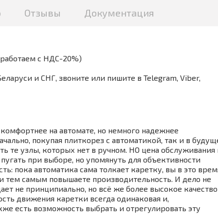
о
Отзывы
Документация
(работаем с НДС-20%)
аруси и СНГ, звоните или пишите в Telegram, Viber,
 комфортнее на автомате, но немного надежнее
ачально, покупая плиткорез с автоматикой, так и в буду
ть те узлы, которых нет в ручном. НО цена обслуживания 
о пугать при выборе, но упомянуть для объективности
ть: пока автоматика сама толкает каретку, вы в это врем
и тем самым повышаете производительность. И дело не
дает не принципиально, но всё же более высокое качество
рость движения каретки всегда одинаковая и,
акже есть возможность выбрать и отрегулировать эту