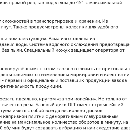
как прямой рез, так под углом до 45° с максимальной
т сложностей в транспортировке и хранении. Из
 минут. Также предусмотрены колесики для удобного
ов и комплектующих. Рама изготовлена из
адания воды. Система водяного охлаждения предотвраща
те без пыли. Специальный кожух защищает оператора от
невооружённым» глазом сложно отличить от оригинальн
давцы занимаются изменением маркировки и клеят на ни
Мы - первый и официальный поставщик продукции завода
 оригинальность продукции.
резать идеально, кругом «за три копейки». Не только от
т качество реза. Базовый диск DLT имеет огромнейший
етуем иметь с собой всегда несколько дисков
ой капризной плитки с декоративным глазурованным
ние на максимальное количество оборотов в минуту, на
000 об/мин будут создавать вибрацию и как следствие дав