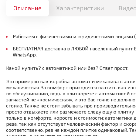
Описание
Характеристики
Виде
Работаем с физическими и юридическими лицами 
БЕСПЛАТНАЯ доставка в ЛЮБОЙ населенный пункт Бел
WhatsApp.
Какой купить? с автоматикой или без? Ответ прост:
Это примерно как коробка-автомат и механика в авто:
механическая. За комфорт приходится платить как изн
по обслуживанию, ведь в плиткорезе с автоматикой ес
запчастей не «космическая», и это Вас точно не должн
стоило. Также не стоит забывать про производительнос
просто отдыхаете или размечаете следующую плитку 
только в комфорте, коросте и стоимости: автоматика 
реза, так как отсутствует человеческий фактор и ско
соответственно, рез на каждой плитке одинаковый. Т
скорость, а не пытаться «приловчиться».