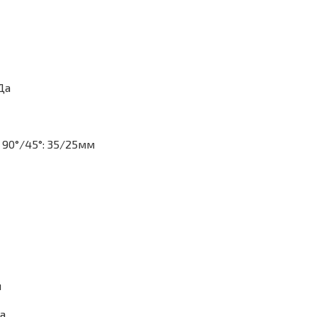
Да
 90°/45°: 35/25мм
м
а