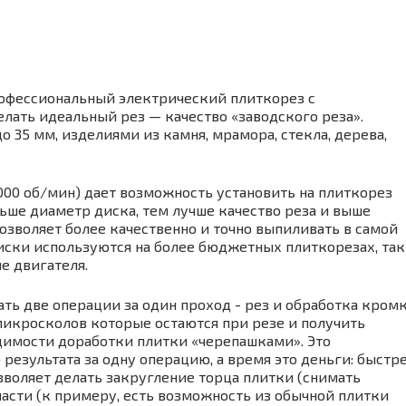
профессиональный электрический плиткорез с
ать идеальный рез — качество «заводского реза».
 35 мм, изделиями из камня, мрамора, стекла, дерева,
00 об/мин) дает возможность установить на плиткорез
ньше диаметр диска, тем лучше качество реза и выше
зволяет более качественно и точно выпиливать в самой
диски используются на более бюджетных плиткорезах, так
е двигателя.
ать две операции за один проход - рез и обработка кром
микросколов которые остаются при резе и получить
димости доработки плитки «черепашками». Это
результата за одну операцию, а время это деньги: быстр
зволяет делать закругление торца плитки (снимать
части (к примеру, есть возможность из обычной плитки