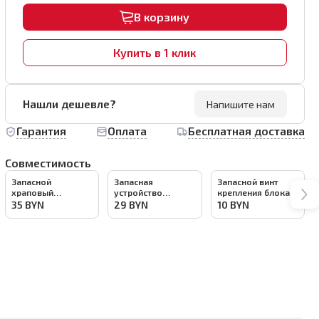
В корзину
Купить в 1 клик
Нашли дешевле?
Напишите нам
Гарантия
Оплата
Бесплатная доставка
Совместимость
Запасной
Запасная
Запасной винт
храповый
устройство
крепления блока
механизм блока
питания (УЗО)
управления
35
BYN
29
BYN
10
BYN
управления
плиткореза
плиткореза
плиткореза
OptiTronic,
OptiTronic,
OptiTronic,
OptiTronic (версия
OptiTronic (версия
OptiTronic (версия
PRO), арт.4554
PRO), арт.4052
PRO), арт.4552