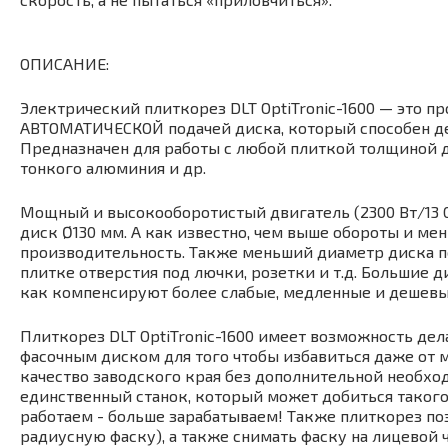
ОПИСАНИЕ:
Электрический плиткорез DLT OptiTronic-1600 — это 
АВТОМАТИЧЕСКОЙ подачей диска, который способен дел
Предназначен для работы с любой плиткой толщиной до
тонкого алюминия и др.
Мощный и высокооборотистый двигатель (2300 Вт/13 0
диск Ø130 мм. А как известно, чем выше обороты и ме
производительность. Также меньший диаметр диска по
плитке отверстия под лючки, розетки и т.д. Большие 
как компенсируют более слабые, медленные и дешевы
Плиткорез DLT OptiTronic-1600 имеет возможность дел
фасочным диском для того чтобы избавиться даже от 
качество заводского края без дополнительной необхо
единственный станок, который может добиться такого 
работаем - больше зарабатываем! Также плиткорез по
радиусную фаску), а также снимать фаску на лицевой 