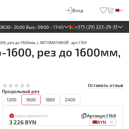
226
BYN
В корзину
Вход
+375 (29) 222-29-33
08:30- 20:00 Вых.: 09:00 - 17:45
600, рез до 1600мм, с АВТОМАТИКОЙ , арт.1769
-1600, рез до 1600мм,
Оставить отзыв
Продольный рез
1200
1600
1800
2400
Артикул:
1769
Скоро закончится
3 226
BYN
BYN