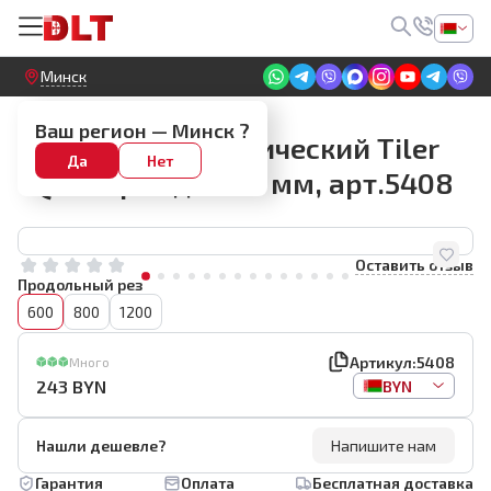
Круглосуточный! Прием заявок на сайте
Минск
Плиткорезы ручные
Ваш регион —
Минск
?
Плиткорез механический Tiler
Да
Нет
TQ2-3L рез до 600 мм, арт.5408
Оставить отзыв
Продольный рез
600
800
1200
Артикул:
5408
Много
243
BYN
BYN
Нашли дешевле?
Напишите нам
Гарантия
Оплата
Бесплатная доставка