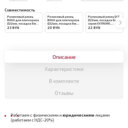
Совместимость
Роликовый резец
Роликовый резец
Роликовый резец DLT
BIHUI для плиткореза
BIHUI для плиткореза
Ø22мм, посадка 6мм,
Ø22мм, посадка 6мм,
Ø22мм, посадка 6мм,
серия EXTREME,
арт.LFMC5-SW
арт.TCM-SW
арт.0161
23
BYN
20
BYN
22
BYN
Описание
Характеристики
В комплекте
Отзывы
Работаем с физическими и
юридическими
лицами
(работаем с НДС-20%)