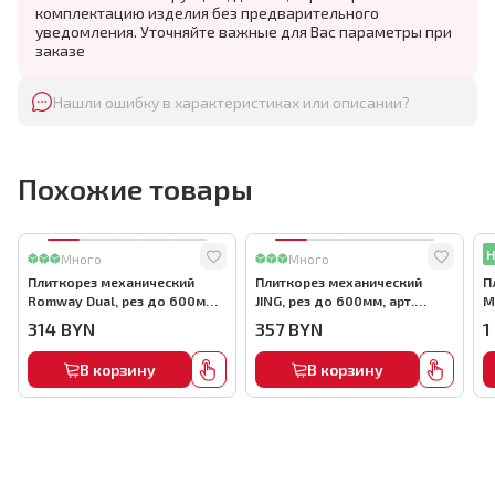
комплектацию изделия без предварительного
уведомления. Уточняйте важные для Вас параметры при
заказе
Нашли ошибку в характеристиках или описании?
Похожие товары
Н
Много
Много
Плиткорез механический
Плиткорез механический
П
Romway Dual, рез до 600мм,
JING, рез до 600мм, арт.
M
арт.5119
E302-0600
а
314
BYN
357
BYN
1
В корзину
В корзину