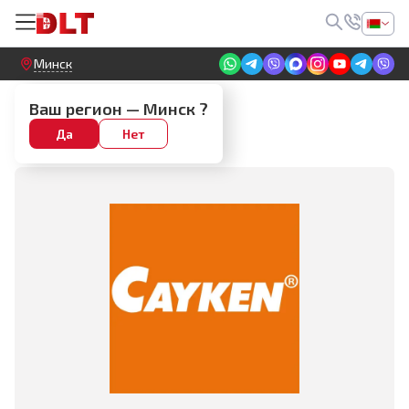
Круглосуточный! Прием заявок на сайте
Минск
Производители
Ваш регион —
Минск
?
Да
Нет
CAYKEN