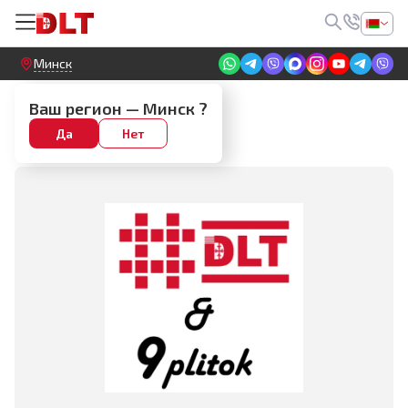
Круглосуточный! Прием заявок на сайте
Минск
Производители
Ваш регион —
Минск
?
Да
Нет
DLT&amp;9plitok