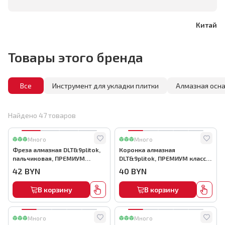
Китай
Товары этого бренда
Все
Инструмент для укладки плитки
Алмазная осна
Найдено
47
товаров
Много
Много
Фреза алмазная DLT&9plitok,
Коронка алмазная
пальчиковая, ПРЕМИУМ
DLT&9plitok, ПРЕМИУМ класс,
класса, 12мм, арт.0849
вакуумная пайка, 28мм,
42
BYN
40
BYN
арт.0263
В корзину
В корзину
Много
Много