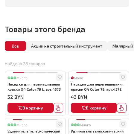
Товары этого бренда
Все
Акции на строительный инструмент
Малярный 
Найдено
28
товаров
Много
Мало
Насадка для перемешивания
Насадка для перемешивания
краски Q4 Color 79 L, арт.4573
краски Q4 Color 79, арт.4572
52
BYN
43
BYN
В корзину
В корзину
Много
Много
Удлинитель телескопический
Удлинитель телескопический