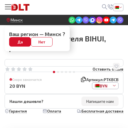
Круглосуточный! Прием заявок на сайте
Минск
Аксессуары для шпателей
Ваш регион —
Минск
?
Адаптер для шпателя BIHUI,
Да
Нет
арт.PTKBCB
Оставить отзыв
Артикул:
PTKBCB
Скоро закончится
20
BYN
BYN
Нашли дешевле?
Напишите нам
Гарантия
Оплата
Бесплатная доставка