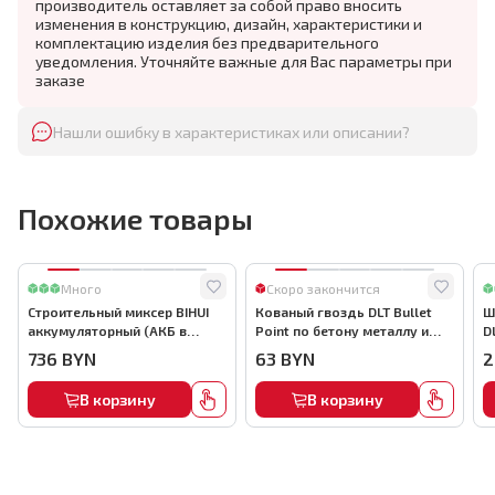
производитель оставляет за собой право вносить
изменения в конструкцию, дизайн, характеристики и
комплектацию изделия без предварительного
уведомления. Уточняйте важные для Вас параметры при
заказе
Нашли ошибку в характеристиках или описании?
Похожие товары
Много
Скоро закончится
Строительный миксер BIHUI
Кованый гвоздь DLT Bullet
Ш
аккумуляторный (АКБ в
Point по бетону металлу и
D
комплекте), арт.MMFB12-2-B
кирпичу,22мм, (1000шт) ,
736
BYN
63
BYN
2
арт.0116
В корзину
В корзину