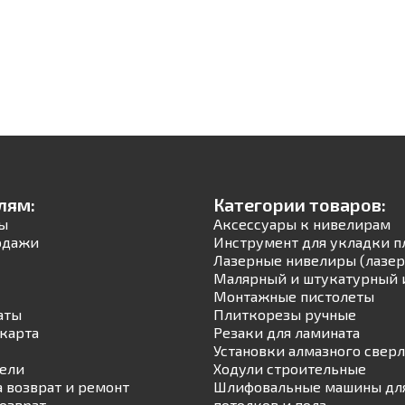
лям:
Категории товаров:
ы
Аксессуары к нивелирам
одажи
Инструмент для укладки п
Лазерные нивелиры (лазер
Малярный и штукатурный 
Монтажные пистолеты
аты
Плиткорезы ручные
карта
Резаки для ламината
Установки алмазного свер
ели
Ходули строительные
а возврат и ремонт
Шлифовальные машины для
возврат
потолков и пола