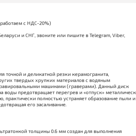
(работаем с НДС-20%)
аруси и СНГ, звоните или пишите в Telegram, Viber,
я точной и деликатной резки керамогранита,
других твердых хрупких материалов с водяным
гравировальными машинами (граверами). Данный диск
ча воды предотвращает перегрев и «отпуск» металличес
ию, практически полностью устраняет образование пыли и
едотвращая его засаливание.
льтратонкой толщины 0.6 мм создан для выполнения