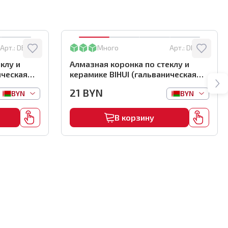
Арт.:
DBW45
Много
Арт.:
DBW25
клу и
Алмазная коронка по стеклу и
ическая
керамике BIHUI (гальваническая
м,
алмазная коронка), 25мм,
21
BYN
BYN
BYN
арт.DBW25
В корзину