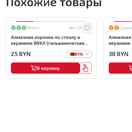
Похожие товары
Много
Арт.:
DBW35
Средн
Алмазная коронка по стеклу и
Алмазная 
керамике BIHUI (гальваническая
керамике 
алмазная коронка), 35мм,
алмазная 
25
BYN
38
BYN
BYN
арт.DBW35
арт.DBW5
В корзину