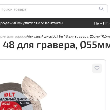
*0,6мм, арт.4485
Круглосуточный! Прием заявок на сайте
продажи
Покупателям
Контакты
Пн - Пт: 
ски для гравера
Алмазный диск DLT № 48 для гравера, Ø55мм*0,6мм
48 для гравера, Ø55мм