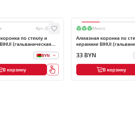
е
Арт.:
DBW55
Много
коронка по стеклу и
Алмазная коронка по сте
BIHUI (гальваническая
керамике BIHUI (гальван
коронка), 55мм,
алмазная коронка), 45м
33
BYN
BYN
5
арт.DBW45
В корзину
В корзину