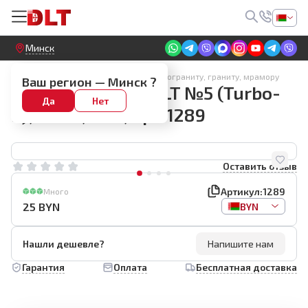
Круглосуточный! Прием заявок на сайте
Минск
Алмазные диски по керамике, керамограниту, граниту, мрамору
Ваш регион —
Минск
?
Алмазный диск DLT №5 (Turbo-
Да
Нет
K), 125х1,2мм, арт.1289
Оставить отзыв
Артикул:
1289
Много
25
BYN
BYN
Нашли дешевле?
Напишите нам
Гарантия
Оплата
Бесплатная доставка