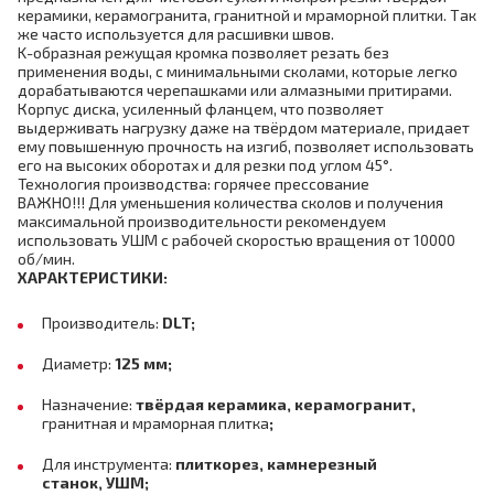
керамики, керамогранита, гранитной и мраморной плитки. Так
же часто используется для расшивки швов.
K-образная режущая кромка позволяет резать без
применения воды, с минимальными сколами, которые легко
дорабатываются черепашками или алмазными притирами.
Корпус диска, усиленный фланцем, что позволяет
выдерживать нагрузку даже на твёрдом материале, придает
ему повышенную прочность на изгиб, позволяет использовать
его на высоких оборотах и для резки под углом 45°.
Технология производства: горячее прессование
ВАЖНО!!! Для уменьшения количества сколов и получения
максимальной производительности рекомендуем
использовать УШМ с рабочей скоростью вращения от 10000
об/мин.
ХАРАКТЕРИСТИКИ:
Производитель:
DLT;
Диаметр:
125 мм;
Назначение:
твёрдая керамика, керамогранит,
гранитная и мраморная плитка
;
Для инструмента:
плиткорез, камнерезный
станок, УШМ;