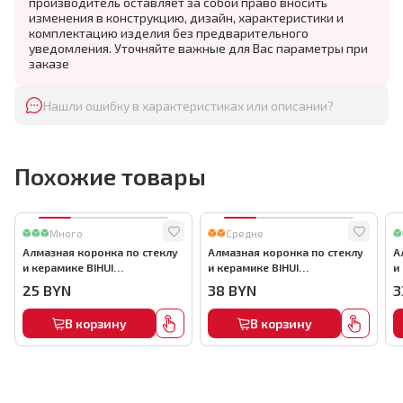
производитель оставляет за собой право вносить
изменения в конструкцию, дизайн, характеристики и
комплектацию изделия без предварительного
уведомления. Уточняйте важные для Вас параметры при
заказе
Нашли ошибку в характеристиках или описании?
Похожие товары
Много
Средне
Алмазная коронка по стеклу
Алмазная коронка по стеклу
А
и керамике BIHUI
и керамике BIHUI
и
(гальваническая алмазная
(гальваническая алмазная
(
25
BYN
38
BYN
3
коронка), 35мм, арт.DBW35
коронка), 55мм, арт.DBW55
к
В корзину
В корзину