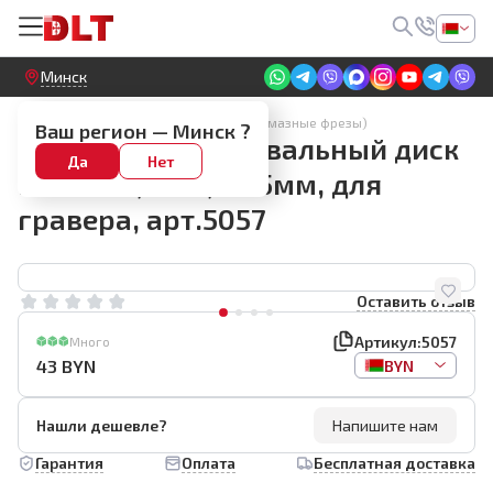
Круглосуточный! Прием заявок на сайте
Минск
Чашки алмазные шлифовальные (алмазные фрезы)
Ваш регион —
Минск
?
Алмазный шлифовальный диск
Да
Нет
DLT №39, #80, Ø45мм, для
гравера, арт.5057
Оставить отзыв
Артикул:
5057
Много
43
BYN
BYN
Нашли дешевле?
Напишите нам
Гарантия
Оплата
Бесплатная доставка