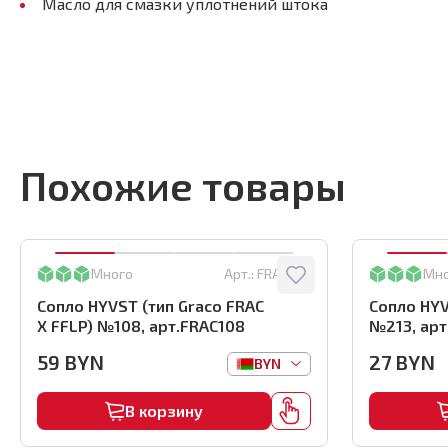
Масло для смазки уплотнений штока
Похожие товары
Много
Арт.:
FRAC108
Мн
Сопло HYVST (тип Graco FRAC
Сопло HYV
X FFLP) №108, арт.FRAC108
№213, арт
59
BYN
27
BYN
BYN
В корзину