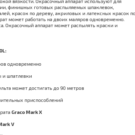
окой вязкости. Окрасочный аппарат используют для
ции, финишных готовых распыляемых шпаклевок,
лей, красок по дереву, акриловых и латексных красок п
арат может работать на двоих маляров одновременно.
са. Окрасочный аппарат может распылять краски и
0L
:
яров одновременно
ы и шпатлевки
ульта может достигать до 90 метров
лнительных приспособлений
арата
Graco Mark X
Mark
V