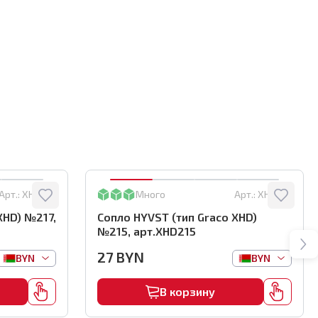
Арт.:
XHD217
Много
Арт.:
XHD215
XHD) №217,
Сопло HYVST (тип Graco XHD)
№215, арт.XHD215
27
BYN
BYN
BYN
В корзину