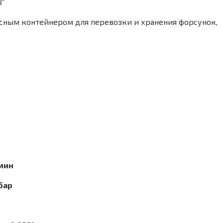
8”
сным контейнером для перевозки и хранения форсунок,
мин
бар