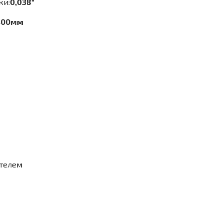
ки:
0,038"
00мм
ателем