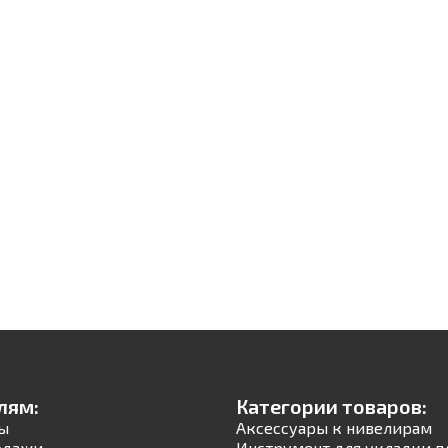
лям:
Категории товаров:
ы
Аксессуары к нивелирам
одажи
Инструмент для укладки п