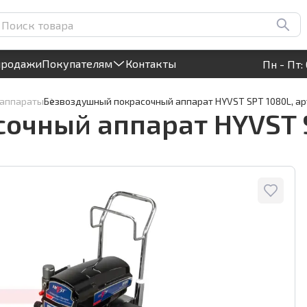
PT 1080L, арт.0283
7 
Круглосуточный! Прием заявок на сайте
продажи
Покупателям
Контакты
Пн - Пт: 
 аппараты
Безвоздушный покрасочный аппарат HYVST SPT 1080L, ар
очный аппарат HYVST S