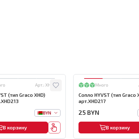
ого
Арт.:
XHD213
Много
ST (тип Graco XHD)
Сопло HYVST (тип Graco 
.XHD213
арт.XHD217
25
BYN
BYN
В корзину
В корзину