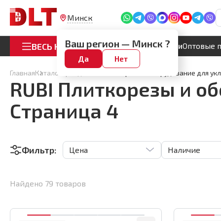
Минск
Ваш регион —
Минск
?
ВЕСЬ КАТАЛОГ
Акции
Оптовые 
Да
Нет
Главная
Каталог
Бренды
RUBI Плиткорезы и оборудование для ук
RUBI Плиткорезы и об
Страница 4
Фильтр:
Цена
Наличие
Найдено
79
товаров