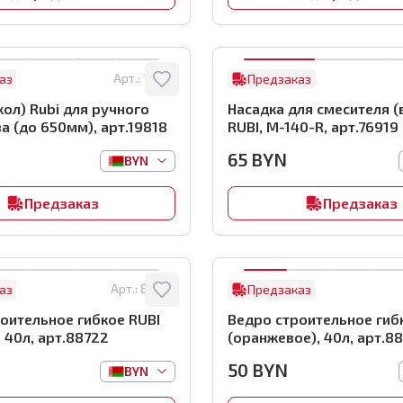
Арт.:
19818
аз
Предзаказ
ubi для ручного
Насадка для смесителя (
а (до 650мм), арт.19818
RUBI, M-140-R, арт.76919
65
BYN
BYN
Предзаказ
Предзаказ
Арт.:
88722
аз
Предзаказ
оительное гибкое RUBI
Ведро строительное гиб
, 40л, арт.88722
(оранжевое), 40л, арт.8
50
BYN
BYN