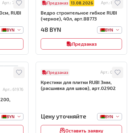
Арт.:
76920
Арт.:
88773
Предзаказ
13.08.2026
0см, RUBI
Ведро строительное гибкое RUBI
(черное), 40л, арт.88773
48
BYN
BYN
BYN
Предзаказ
Арт.:
02902
Предзаказ
Крестики для плитки RUBI 3мм,
(расшивка для швов), арт.02902
Арт.:
61976
#200,
Цену уточняйте
BYN
BYN
Оставить заявку