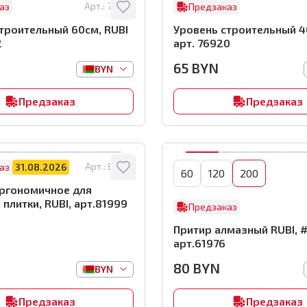
Арт.:
76932
аз
Предзаказ
троительный 60см, RUBI
Уровень строительный 4
2
арт. 76920
65
BYN
BYN
Предзаказ
Предзаказ
Арт.:
81999
аз
31.08.2026
60
120
200
эргономичное для
 плитки, RUBI, арт.81999
Предзаказ
Притир алмазный RUBI, 
арт.61976
80
BYN
BYN
Предзаказ
Предзаказ