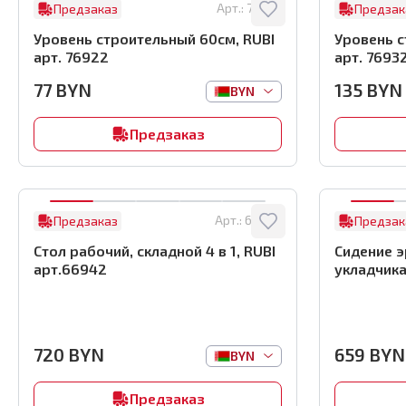
Арт.:
76922
Предзаказ
Предзак
Уровень строительный 60см, RUBI
Уровень с
арт. 76922
арт. 7693
77
BYN
135
BYN
BYN
Предзаказ
Арт.:
66942
Предзаказ
Предзак
Стол рабочий, складной 4 в 1, RUBI
Сидение 
арт.66942
укладчика
720
BYN
659
BYN
BYN
Предзаказ