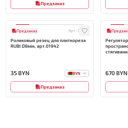
Предзаказ
Арт.:
01942
Предзаказ
Предзак
Роликовый резец для плиткореза
Регулятор
RUBI Ø8мм, арт.01942
пространс
стягивани
35
BYN
670
BYN
BYN
Предзаказ