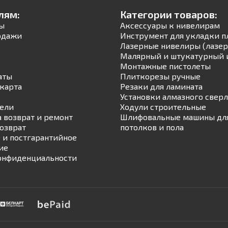
лям:
Категории товаров:
ы
Аксессуары к нивелирам
одажи
Инструмент для укладки п
Лазерные нивелиры (лазер
Малярный и штукатурный 
Монтажные пистолеты
аты
Плиткорезы ручные
карта
Резаки для ламината
Установки алмазного свер
ели
Ходули строительные
а возврат и ремонт
Шлифовальные машины для
возврат
потолков и пола
 и постгарантийное
ие
онфиденциальности