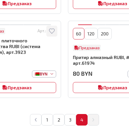
Предзаказ
Предзаказ
Арт.:
3923
аз
60
120
200
 плиточного
тва RUBI (система
Предзаказ
я), арт.3923
Притир алмазный RUBI, #
арт.61974
80
BYN
BYN
Предзаказ
Предзаказ
1
2
3
4