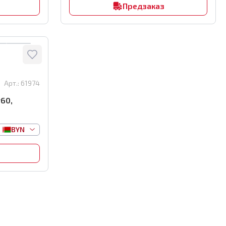
Предзаказ
Арт.:
61974
60,
BYN