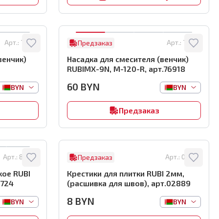
Арт.:
76919
Арт.:
76918
Предзаказ
венчик)
Насадка для смесителя (венчик)
RUBIMX-9N, M-120-R, арт.76918
60
BYN
BYN
BYN
Предзаказ
Арт.:
88724
Арт.:
02889
Предзаказ
кое RUBI
Крестики для плитки RUBI 2мм,
8724
(расшивка для швов), арт.02889
8
BYN
BYN
BYN