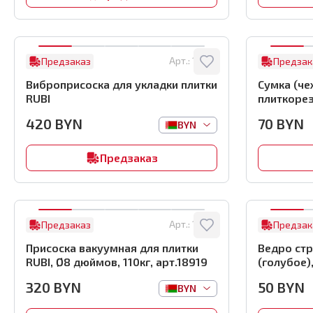
Арт.:
18977
Предзаказ
Предзак
Виброприсоска для укладки плитки
Сумка (чехол) R
RUBI
плиткорез
420
BYN
70
BYN
BYN
Предзаказ
Арт.:
18919
Предзаказ
Предзак
Присоска вакуумная для плитки
Ведро стр
RUBI, Ø8 дюймов, 110кг, арт.18919
(голубое)
320
BYN
50
BYN
BYN