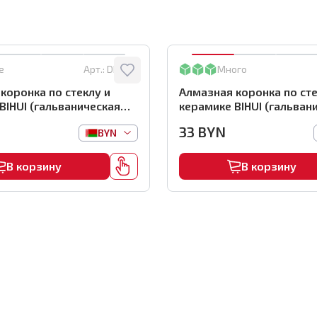
е
Арт.:
DBW55
Много
коронка по стеклу и
Алмазная коронка по сте
BIHUI (гальваническая
керамике BIHUI (гальван
коронка), 55мм,
алмазная коронка), 45м
33
BYN
BYN
5
арт.DBW45
В корзину
В корзину