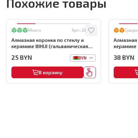
Похожие товары
Много
Арт.:
DBW35
Средн
Алмазная коронка по стеклу и
Алмазная 
керамике BIHUI (гальваническая
керамике 
алмазная коронка), 35мм,
алмазная 
25
BYN
38
BYN
BYN
арт.DBW35
арт.DBW5
В корзину