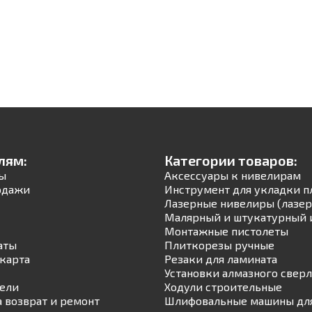
лям:
Категории товаров:
ы
Аксессуары к нивелирам
одажи
Инструмент для укладки п
Лазерные нивелиры (лазер
Малярный и штукатурный 
Монтажные пистолеты
аты
Плиткорезы ручные
карта
Резаки для ламината
Установки алмазного свер
ели
Ходули строительные
а возврат и ремонт
Шлифовальные машины для