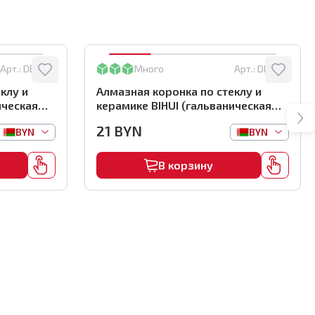
Арт.:
DBW45
Много
Арт.:
DBW25
клу и
Алмазная коронка по стеклу и
ическая
керамике BIHUI (гальваническая
м,
алмазная коронка), 25мм,
21
BYN
BYN
BYN
арт.DBW25
В корзину