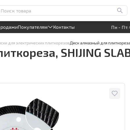
TOP, 105х1,1х20мм, арт.1443
Круглосуточный! Прием заявок на сайте
продажи
Покупателям
Контакты
Пн - Пт: 
ски для электрических плиткорезов
Диск алмазный для плиткореза, 
ткореза, SHIJING SLAB 