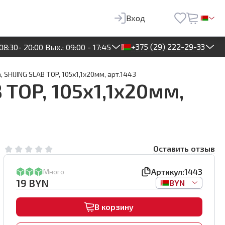
19
BYN
В корзину
Вход
+375 (29) 222-29-33
08:30- 20:00 Вых.: 09:00 - 17:45
SHIJING SLAB TOP, 105х1,1х20мм, арт.1443
TOP, 105х1,1х20мм,
Оставить отзыв
Артикул:
1443
Много
19
BYN
BYN
В корзину