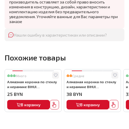
производитель оставляет за собой право вносить
изменения в конструкцию, дизайн, характеристики и
комплектацию изделия без предварительного
уведомления. Уточняйте важные для Вас параметры при
заказе
Нашли ошибку в характеристиках или описании?
Похожие товары
Много
Средне
Алмазная коронка по стеклу
Алмазная коронка по стеклу
А
и керамике BIHUI
и керамике BIHUI
и
(гальваническая алмазная
(гальваническая алмазная
(
25
BYN
38
BYN
3
коронка), 35мм, арт.DBW35
коронка), 55мм, арт.DBW55
к
В корзину
В корзину