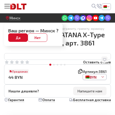
Круглосуточный! Прием заявок на сайте
Минск
Алмазные диски по керамике, керамограниту, граниту, мрамору
Ваш регион —
Минск
?
Диск алмазный KATANA X-Type
Да
Нет
125мм ROUGH CUT, арт. 3861
Оставить отзыв
Артикул:
3861
Предзаказ
44
BYN
BYN
Нашли дешевле?
Напишите нам
Гарантия
Оплата
Бесплатная доставка