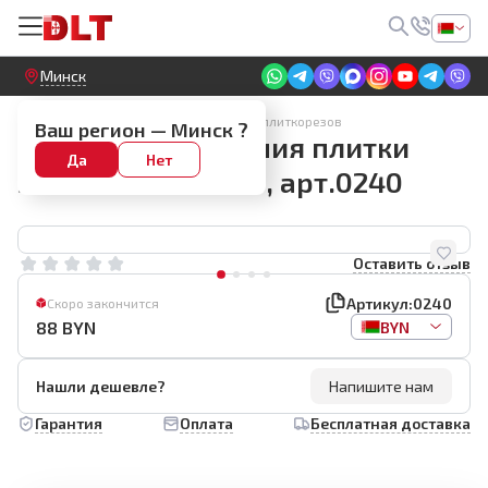
Круглосуточный! Прием заявок на сайте
Минск
Алмазные диски для электрических плиткорезов
Ваш регион —
Минск
?
Диск для скругления плитки
Да
Нет
SHIJING 105мм R10, арт.0240
Оставить отзыв
Артикул:
0240
Скоро закончится
88
BYN
BYN
Нашли дешевле?
Напишите нам
Гарантия
Оплата
Бесплатная доставка