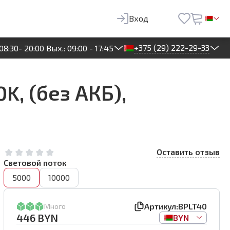
446
BYN
В корзину
Вход
+375 (29) 222-29-33
08:30- 20:00 Вых.: 09:00 - 17:45
K, (без АКБ),
Оставить отзыв
Световой поток
5000
10000
Артикул:
BPLT40
Много
446
BYN
BYN