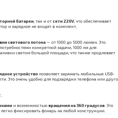
торной батареи
, так и от
сети 220V
, что обеспечивает
ор и зарядное не входят в комплект,
вки светового потока
— от 1000 до 5000 люмен. Это
 потребностями конкретной задачи, 1000 лм для
аливки светом большой площади, что также продлевает
ядное устройство
позволяет заряжать мобильные USB-
сети. Это очень удобно для подзарядки телефона или друг
т,
чками
и возможностью
вращения на 360 градусов
. Это
 и легко фиксировать фонарь на любой конструкции.