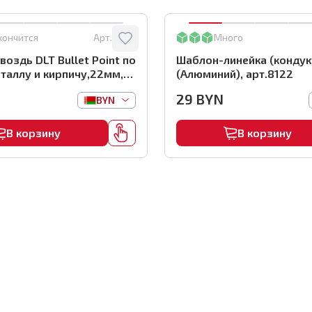
кончится
Арт.:
0116
Много
воздь DLT Bullet Point по
Шаблон-линейка (кондук
таллу и кирпичу,22мм,
(Алюминий), арт.8122
 арт.0116
29
BYN
BYN
В корзину
В корзину