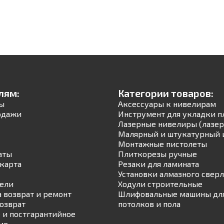
лям:
Категории товаров:
ы
Аксессуары к нивелирам
одажи
Инструмент для укладки п
Лазерные нивелиры (лазер
Малярный и штукатурный 
Монтажные пистолеты
аты
Плиткорезы ручные
карта
Резаки для ламината
Установки алмазного свер
ели
Ходули строительные
а возврат и ремонт
Шлифовальные машины для
возврат
потолков и пола
 и постгарантийное
ие