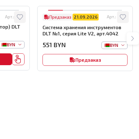
Арт.:
8122
Арт.:
4042
Предзаказ
21.09.2026
тор) DLT
Система хранения инструментов
DLT №1, серия Lite V2, арт.4042
551
BYN
BYN
BYN
Предзаказ