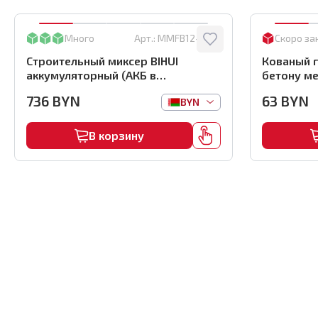
Много
Арт.:
MMFB12-2-BC
Скоро за
Строительный миксер BIHUI
Кованый г
аккумуляторный (АКБ в
бетону ме
комплекте), арт.MMFB12-2-B
(1000шт) ,
736
BYN
63
BYN
BYN
В корзину