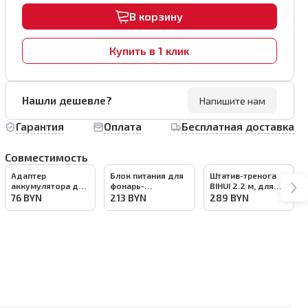
В корзину
Купить в 1 клик
Нашли дешевле?
Напишите нам
Гарантия
Оплата
Бесплатная доставка
Совместимость
Адаптер
Блок питания для
Штатив-тренога
аккумулятора для
фонарь-
BIHUI 2.2 м, для
фонаря BIHUI
прожектора BIHUI,
прожектора,
76
BYN
213
BYN
289
BYN
(совместим с
арт. BPLT-CG
арт.BPLT-TRP
Makita, BOSCH),
арт.BPLT-ADP4