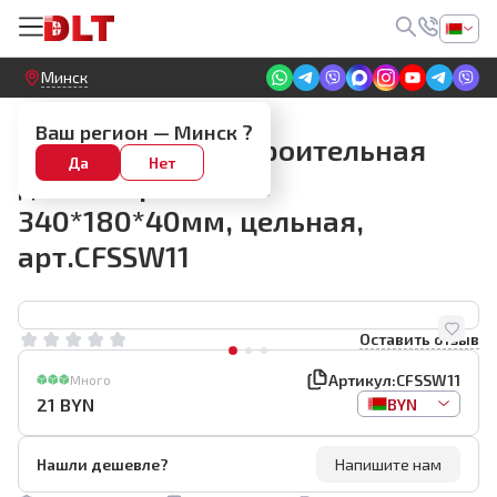
Круглосуточный! Прием заявок на сайте
Минск
Губки
Ваш регион —
Минск
?
Губка съемная строительная
Да
Нет
для затирки BIHUI
340*180*40мм, цельная,
арт.CFSSW11
Оставить отзыв
Артикул:
CFSSW11
Много
21
BYN
BYN
Нашли дешевле?
Напишите нам