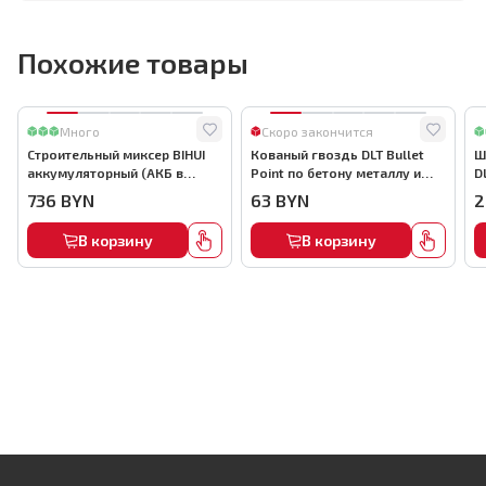
Похожие товары
Много
Скоро закончится
Строительный миксер BIHUI
Кованый гвоздь DLT Bullet
Ш
аккумуляторный (АКБ в
Point по бетону металлу и
D
комплекте), арт.MMFB12-2-B
кирпичу,22мм, (1000шт) ,
736
BYN
63
BYN
2
арт.0116
В корзину
В корзину