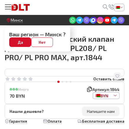
Круглосуточный! Прием заявок на сайте
Минск
Запчасти для пылесосов
Ваш регион —
Минск
?
Электромеханический клапан
Да
Нет
для пылесоса DLT PL208/ PL
PRO/ PL PRO MAX, арт.1844
Оставить отзыв
Артикул:
1844
Много
70
BYN
BYN
Нашли дешевле?
Напишите нам
Гарантия
Оплата
Бесплатная доставка