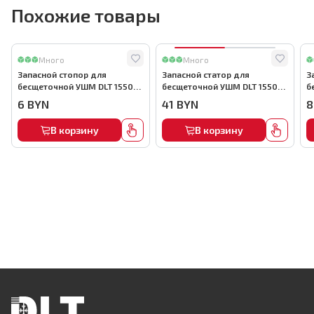
Похожие товары
Много
Много
Запасной стопор для
Запасной статор для
З
бесщеточной УШМ DLT 1550
бесщеточной УШМ DLT 1550
б
Вт, арт.5730
Вт, арт.5722
В
6
BYN
41
BYN
8
В корзину
В корзину