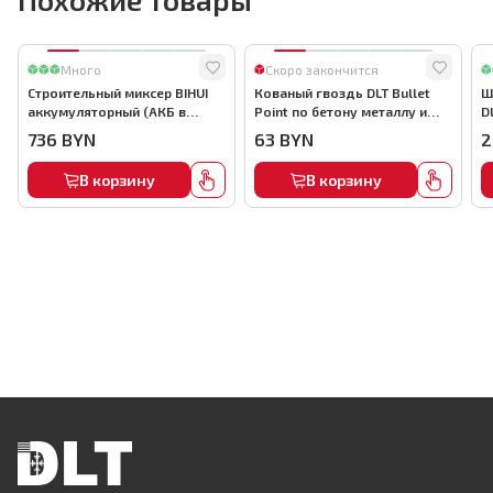
Много
Скоро закончится
Строительный миксер BIHUI
Кованый гвоздь DLT Bullet
Ш
аккумуляторный (АКБ в
Point по бетону металлу и
D
комплекте), арт.MMFB12-2-B
кирпичу,22мм, (1000шт) ,
736
BYN
63
BYN
2
арт.0116
В корзину
В корзину