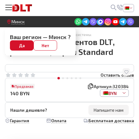
Круглосуточный! Прием заявок на сайте
Минск
Ящики для инструмента. Модульные системы.
Ваш регион —
Минск
?
Кейс для инструментов DLT,
Да
Нет
арт.320384, серия Standard
Оставить отзыв
Артикул:
320384
Предзаказ
140
BYN
BYN
Нашли дешевле?
Напишите нам
Гарантия
Оплата
Бесплатная доставка