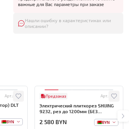
важные для Вас параметры при заказе
Нашли ошибку в характеристиках или
описании?
Арт.:
8122
Арт.:
0761
Предзаказ
тор) DLT
Электрический плиткорез SHIJING
9232, рез до 1200мм (БЕЗ
автоматики), арт.0761
2 580
BYN
BYN
BYN