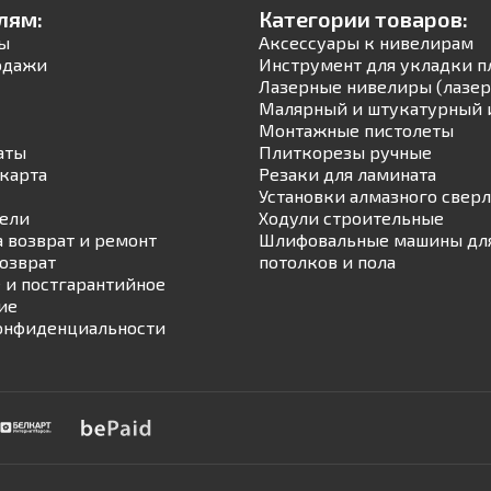
лям:
Категории товаров:
ы
Аксессуары к нивелирам
одажи
Инструмент для укладки п
Лазерные нивелиры (лазер
Малярный и штукатурный 
Монтажные пистолеты
аты
Плиткорезы ручные
карта
Резаки для ламината
Установки алмазного свер
ели
Ходули строительные
а возврат и ремонт
Шлифовальные машины для
возврат
потолков и пола
 и постгарантийное
ие
онфиденциальности