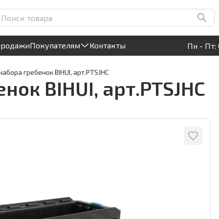
Круглосуточный! Прием заявок на сайте
продажи
Покупателям
Контакты
Пн - Пт: 
набора гребенок BIHUI, арт.PTSJHC
нок BIHUI, арт.PTSJHC