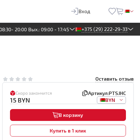
15
BYN
В корзину
Вход
+375 (29) 222-29-33
08:30- 20:00 Вых.: 09:00 - 17:45
Оставить отзыв
Артикул:
PTSJHC
Скоро закончится
15
BYN
BYN
В корзину
Купить в 1 клик