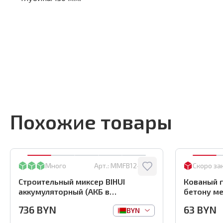
Похожие товары
Много
Арт.:
MMFB12-2-BC
Скоро за
Строительный миксер BIHUI
Кованый г
аккумуляторный (АКБ в
бетону ме
комплекте), арт.MMFB12-2-B
(1000шт) ,
736
BYN
63
BYN
BYN