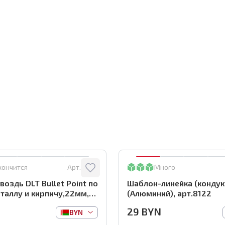
кончится
Арт.:
0116
Много
воздь DLT Bullet Point по
Шаблон-линейка (кондук
таллу и кирпичу,22мм,
(Алюминий), арт.8122
 арт.0116
29
BYN
BYN