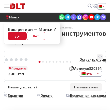
Круглосуточный! Прием заявок на сайте
Минск
Ящики для инструмента. Модульные системы.
Ваш регион —
Минск
?
Кейс-тележка для инструментов
Да
Нет
DLT, арт.320394
Оставить отзыв
Артикул:
320394
Предзаказ
290
BYN
BYN
Нашли дешевле?
Напишите нам
Гарантия
Оплата
Бесплатная доставка