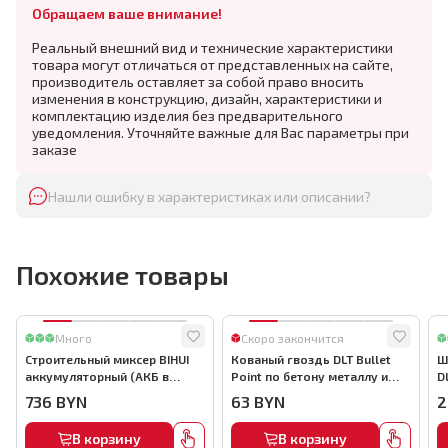
Обращаем ваше внимание!
Реальный внешний вид и технические характеристики
товара могут отличаться от представленных на сайте,
производитель оставляет за собой право вносить
изменения в конструкцию, дизайн, характеристики и
комплектацию изделия без предварительного
уведомления. Уточняйте важные для Вас параметры при
заказе
Нашли ошибку в характеристиках или описании?
Похожие товары
Много
Скоро закончится
Строительный миксер BIHUI
Кованый гвоздь DLT Bullet
Ш
аккумуляторный (АКБ в
Point по бетону металлу и
D
комплекте), арт.MMFB12-2-B
кирпичу,22мм, (1000шт) ,
736
BYN
63
BYN
2
арт.0116
В корзину
В корзину